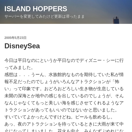
コ
ISLAND HOPPERS
ン
サーバーを変更してみたけど更新は滞ったまま
テ
ン
ツ
投
2005年5月23日
へ
稿
DisneySea
ス
日:
キ
ッ
今日は平日なのにというか平日なのでディズニー・シーに行
プ
ってみました。
感想は．．．うーん、水族館的なものを期待していた私が情
報不足だったのでしょうがいろんなアトラクションが「怖
い」って印象です。おどろおどろしい生き物が生息している
未開の深海とか地中の感じを出しているのでしょうが、そん
なんじゃなくてもっと美しい海を感じさせてくれるようなア
トラクションがあってもいいのではないかと思いました。
すいていてよかったんですけどね。ビールも飲めるし。
あっ、夜のアトラクションを待っているときに大雨が来て中
止になってしまいました。花火も中止。みんなずぶぬれにな