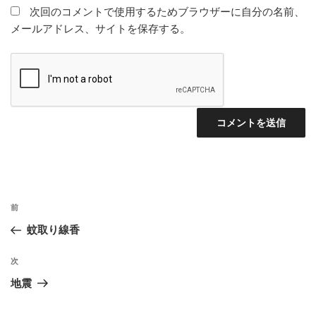
次回のコメントで使用するためブラウザーに自分の名前、
メールアドレス、サイトを保存する。
投
前
前
稿
の
蚊取り線香
ナ
投
ビ
稿
次
次
ゲ
の
地震
投
ー
稿