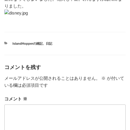
りました。
カ
IslandHopperの雑記
、
日記
テ
ゴ
リ
ー
コメントを残す
メールアドレスが公開されることはありません。
※
が付いて
いる欄は必須項目です
コメント
※