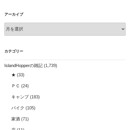
シ
ョ
アーカイブ
ン
ア
ー
カ
イ
カテゴリー
ブ
IslandHopperの雑記
(1,739)
★
(33)
ＰＣ
(24)
キャンプ
(183)
バイク
(105)
家酒
(71)
店
(11)