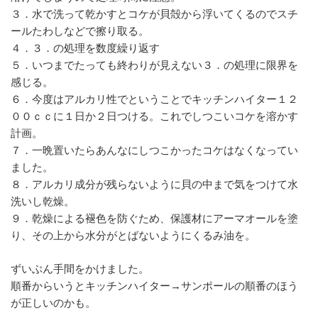
３．水で洗って乾かすとコケが貝殻から浮いてくるのでスチ
ールたわしなどで擦り取る。
４．３．の処理を数度繰り返す
５．いつまでたっても終わりが見えない３．の処理に限界を
感じる。
６．今度はアルカリ性でということでキッチンハイター１２
００ｃｃに１日か２日つける。これでしつこいコケを溶かす
計画。
７．一晩置いたらあんなにしつこかったコケはなくなってい
ました。
８．アルカリ成分が残らないように貝の中まで気をつけて水
洗いし乾燥。
９．乾燥による褪色を防ぐため、保護材にアーマオールを塗
り、その上から水分がとばないようにくるみ油を。
ずいぶん手間をかけました。
順番からいうとキッチンハイター→サンポールの順番のほう
が正しいのかも。