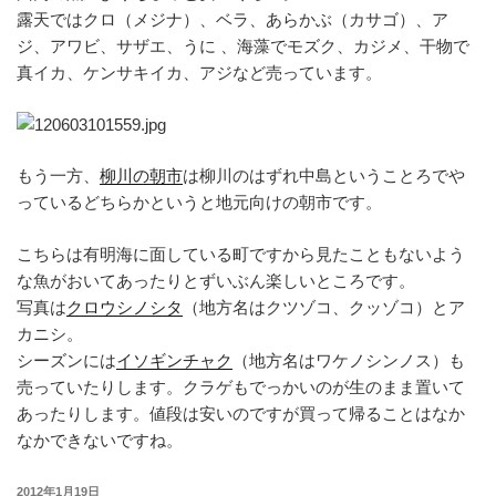
露天ではクロ（メジナ）、ベラ、あらかぶ（カサゴ）、ア
ジ、アワビ、サザエ、うに 、海藻でモズク、カジメ、干物で
真イカ、ケンサキイカ、アジなど売っています。
もう一方、
柳川の朝市
は柳川のはずれ中島ということろでや
っているどちらかというと地元向けの朝市です。
こちらは有明海に面している町ですから見たこともないよう
な魚がおいてあったりとずいぶん楽しいところです。
写真は
クロウシノシタ
（地方名はクツゾコ、クッゾコ）とア
カニシ。
シーズンには
イソギンチャク
（地方名はワケノシンノス）も
売っていたりします。クラゲもでっかいのが生のまま置いて
あったりします。値段は安いのですが買って帰ることはなか
なかできないですね。
投
2012年1月19日