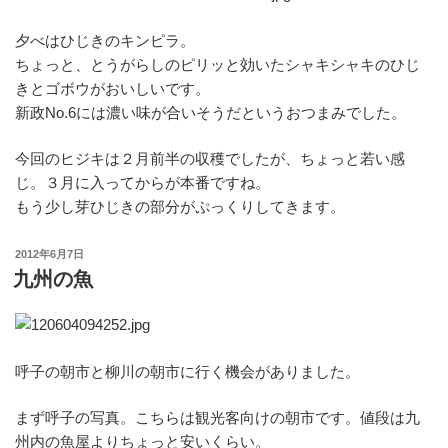
夕べはひじきのキンピラ。
ちょっと、とうがらしのピリッと効いたシャキシャキのひじ
きとゴボウがおいしいです。
新政No.6には濃い味が合いそうだというおつまみでした。
今回のヒジキは２月前半の収穫でしたが、ちょっと若い感
じ。３月に入ってからが本番ですね。
もう少し芽ひじきの部分がぷっくりしてきます。
投
2012年6月7日
稿
九州の魚
日:
呼子の朝市と柳川の朝市に行く機会がありました。
まず呼子の写真。こちらは観光客向けの朝市です。値段は九
州内の魚屋よりちょっと安いくらい。