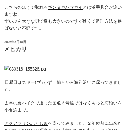
こちらのほうで取れる
ギンタカハマガイ
とは派手具合が違い
ますね。
ずいぶん大きな貝で身も大きいのですが硬くて調理方法を選
ばないと不評です。
投
2008年3月18日
稿
メヒカリ
日:
日曜日はスキーに行かず、仙台から海岸沿いに帰ってきまし
た。
去年の夏バイクで通った国道６号線ではなくもっと海沿いを
小名浜まで。
アクアマリンふくしま
へ寄ってみました。２年位前に出来た