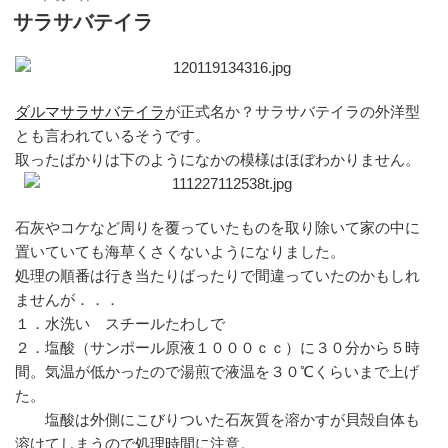
稿
サラサバテイラ
日:
ダルマサラサバテイラ
が正式名か？サラサバテイラの外洋型
とも言われているそうです。
取ったばかりは下のようになかの模様はほぼわかりません。
石灰やコケなど周りを覆っていたものを取り除いて家の中に
置いていても海草くさくないようになりました。
処理の順番は行き当たりばったりで間違っていたのかもしれ
ませんが．．．
１．水洗い スチールたわしで
２．塩酸（サンポール原液１０００ｃｃ）に３０分から５時
間。気温が低かったので湯煎で液温を３０℃くらいまで上げ
た。
塩酸は外側にこびりついた石灰質を溶かすが貝殻自体も
溶けてしまうので処理時間に注意。