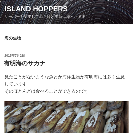
コ
ISLAND HOPPERS
ン
サーバーを変更してみたけど更新は滞ったまま
テ
ン
ツ
海の生物
へ
ス
キ
投
2015年7月2日
ッ
稿
有明海のサカナ
日:
プ
見たことがないような魚とか海洋生物が有明海には多く生息
しています
そのほとんどは食べることができるのです