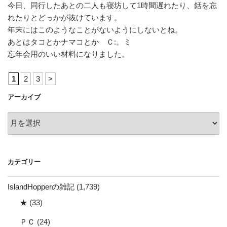
今日、同行したあとの二人も寝坊して1時間遅れたり、銛を忘
れたりとどっかが抜けています。
年末にはこのようなことがないようにしないとね。
あとはタコとかナマコとか Ｃ:。ミ
忘年会用のいい材料になりました。
1
2
3
>
アーカイブ
ア
ー
カ
イ
カテゴリー
ブ
IslandHopperの雑記
(1,739)
★
(33)
ＰＣ
(24)