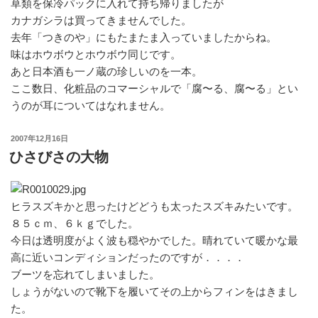
草類を保冷パックに入れて持ち帰りましたが
カナガシラは買ってきませんでした。
去年「つきのや」にもたまたま入っていましたからね。
味はホウボウとホウボウ同じです。
あと日本酒も一ノ蔵の珍しいのを一本。
ここ数日、化粧品のコマーシャルで「腐〜る、腐〜る」とい
うのが耳についてはなれません。
投
2007年12月16日
稿
ひさびさの大物
日:
ヒラスズキかと思ったけどどうも太ったスズキみたいです。
８５ｃｍ、６ｋｇでした。
今日は透明度がよく波も穏やかでした。晴れていて暖かな最
高に近いコンディションだったのですが．．．．
ブーツを忘れてしまいました。
しょうがないので靴下を履いてその上からフィンをはきまし
た。