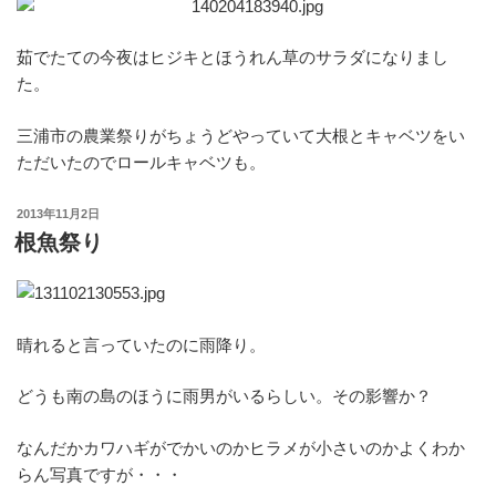
茹でたての今夜はヒジキとほうれん草のサラダになりまし
た。
三浦市の農業祭りがちょうどやっていて大根とキャベツをい
ただいたのでロールキャベツも。
投
2013年11月2日
稿
根魚祭り
日:
晴れると言っていたのに雨降り。
どうも南の島のほうに雨男がいるらしい。その影響か？
なんだかカワハギがでかいのかヒラメが小さいのかよくわか
らん写真ですが・・・