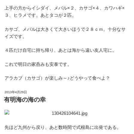
上手の方からイシダイ、メバル×２、カサゴ×４、カワハギ×
３、ヒラメです。あとタコが２匹。
カサゴ、メバルは大きくて大きいほうで２８ｃｍ。十分なサ
イズです。
４匹だけ自宅に持ち帰り、あとは海から遠い友人宅に。
これで明日の家呑みも安泰です。
アラカブ（カサゴ）が楽しみ～♪どうやって食べよ？
投
2013年4月29日
稿
有明海の海の幸
日:
先ほど九州から戻り、あと数時間で式根島に出発である。