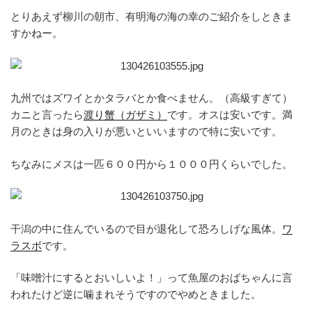
とりあえず柳川の朝市、有明海の海の幸のご紹介をしときま
すかねー。
九州ではズワイとかタラバとか食べません。（高級すぎて）
カニと言ったら
渡り蟹（ガザミ）
です。オスは安いです。満
月のときは身の入りが悪いといいますので特に安いです。
ちなみにメスは一匹６００円から１０００円くらいでした。
干潟の中に住んでいるので目が退化して恐ろしげな風体。
ワ
ラスボ
です。
「味噌汁にするとおいしいよ！」って魚屋のおばちゃんに言
われたけど逆に噛まれそうですのでやめときました。