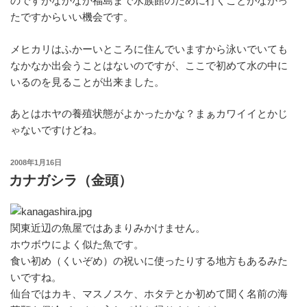
のですがなかなか福島まで水族館のために行くことがなかっ
たですからいい機会です。
メヒカリはふかーいところに住んでいますから泳いでいても
なかなか出会うことはないのですが、ここで初めて水の中に
いるのを見ることが出来ました。
あとはホヤの養殖状態がよかったかな？まぁカワイイとかじ
ゃないですけどね。
投
2008年1月16日
稿
カナガシラ（金頭）
日:
関東近辺の魚屋ではあまりみかけません。
ホウボウによく似た魚です。
食い初め（くいぞめ）の祝いに使ったりする地方もあるみた
いですね。
仙台ではカキ、マスノスケ、ホタテとか初めて聞く名前の海