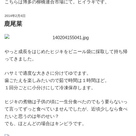
こちらは博多の柳橋連合市場にて。ヒイラギです。
投
2014年2月4日
稿
鹿尾菜
日:
やっと成長をはじめたヒジキをビニール袋に採取して持ち帰
ってきました。
ハサミで適度な大きさに分けてゆでます。
歯ごたえを楽しみたいので茹で時間は１時間ほど。
１回分ごとに小分けにして冷凍保存します。
ヒジキの煮物は子供の頃に一生分食べたのでもう要らないっ
て言ってずっと食べていませんでしたが、近頃少しなら食べ
たいと思うのは年のせい？
でも、ほとんどの場合はキンピラです。