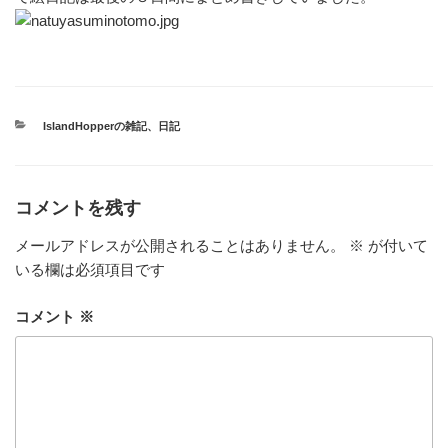
カ
IslandHopperの雑記
、
日記
テ
ゴ
リ
ー
コメントを残す
メールアドレスが公開されることはありません。
※
が付いて
いる欄は必須項目です
コメント
※