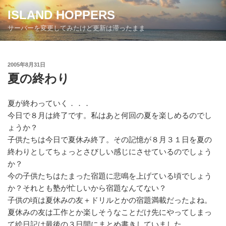
コ
ISLAND HOPPERS
ン
サーバーを変更してみたけど更新は滞ったまま
テ
ン
ツ
投
2005年8月31日
へ
稿
夏の終わり
ス
日:
キ
ッ
夏が終わっていく．．．
プ
今日で８月は終了です。私はあと何回の夏を楽しめるのでし
ょうか？
子供たちは今日で夏休み終了。その記憶が８月３１日を夏の
終わりとしてちょっとさびしい感じにさせているのでしょう
か？
今の子供たちはたまった宿題に悲鳴を上げている頃でしょう
か？それとも塾が忙しいから宿題なんてない？
子供の頃は夏休みの友＋ドリルとかの宿題満載だったよね。
夏休みの友は工作とか楽しそうなことだけ先にやってしまっ
て絵日記は最後の３日間にまとめ書きしていました。