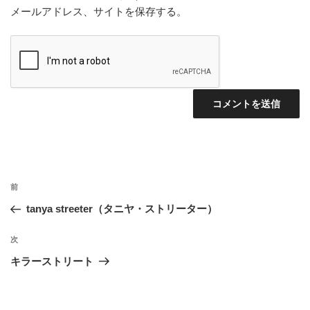
メールアドレス、サイトを保存する。
投
前
前
稿
の
tanya streeter（タニヤ・ストリーター）
ナ
投
ビ
稿
次
次
ゲ
の
キラーストリート
投
ー
稿
シ