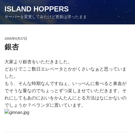
コ
ISLAND HOPPERS
ン
サーバーを変更してみたけど更新は滞ったまま
テ
ン
ツ
投
2005年9月27日
へ
稿
銀杏
ス
日:
キ
ッ
大家より銀杏をいただきました。
プ
どおりでここ数日エレベータとかがくさいなぁと思っていま
した。
もう、そんな時期なんですねぇ。いっぺんに食べると鼻血が
でそうな量なのでちょっとずつ楽しませていただきます。そ
れにしてもあのにおいをかんたんにとる方法はなにかないの
でしょうか？ベランダに置いています。