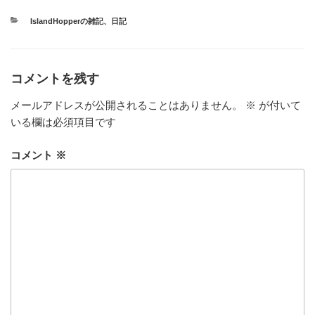
カ
IslandHopperの雑記
、
日記
テ
ゴ
リ
ー
コメントを残す
メールアドレスが公開されることはありません。
※
が付いて
いる欄は必須項目です
コメント
※