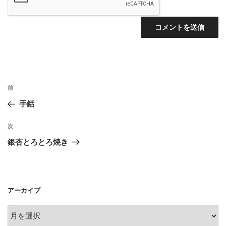
投
前
前
稿
の
手銛
ナ
投
ビ
稿
次
次
ゲ
の
銀杏とろとろ焼き
投
ー
稿
シ
ョ
アーカイブ
ン
ア
ー