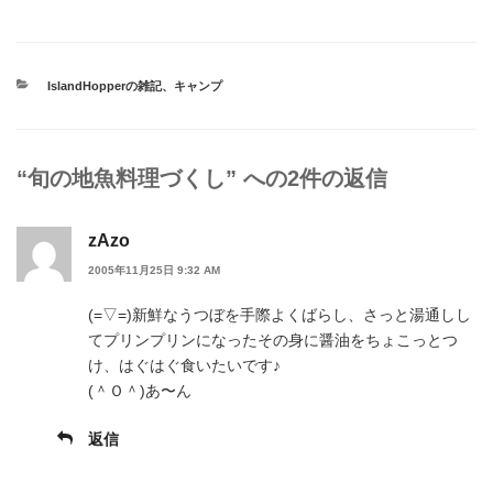
カ
IslandHopperの雑記
、
キャンプ
テ
ゴ
リ
ー
“旬の地魚料理づくし” への2件の返信
zAzo
2005年11月25日 9:32 AM
(=▽=)新鮮なうつぼを手際よくばらし、さっと湯通しし
てプリンプリンになったその身に醤油をちょこっとつ
け、はぐはぐ食いたいです♪
(＾Ｏ＾)あ〜ん
返信