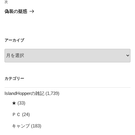
ビ
稿
次
次
ゲ
の
偽装の疑惑
投
ー
稿
シ
ョ
アーカイブ
ン
ア
ー
カ
イ
カテゴリー
ブ
IslandHopperの雑記
(1,739)
★
(33)
ＰＣ
(24)
キャンプ
(183)