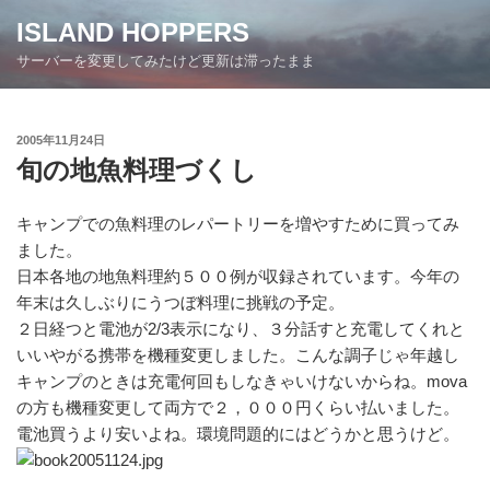
コ
ISLAND HOPPERS
ン
サーバーを変更してみたけど更新は滞ったまま
テ
ン
ツ
投
2005年11月24日
へ
稿
旬の地魚料理づくし
ス
日:
キ
ッ
キャンプでの魚料理のレパートリーを増やすために買ってみ
プ
ました。
日本各地の地魚料理約５００例が収録されています。今年の
年末は久しぶりにうつぼ料理に挑戦の予定。
２日経つと電池が2/3表示になり、３分話すと充電してくれと
いいやがる携帯を機種変更しました。こんな調子じゃ年越し
キャンプのときは充電何回もしなきゃいけないからね。mova
の方も機種変更して両方で２，０００円くらい払いました。
電池買うより安いよね。環境問題的にはどうかと思うけど。