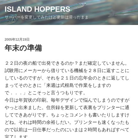
コ
ISLAND HOPPERS
ン
サーバーを変更してみたけど更新は滞ったまま
テ
ン
ツ
投
2005年12月19日
へ
稿
年末の準備
ス
日:
キ
ッ
２２日の夜の船で出発できるのか？まだ確定していません。
プ
試験用にメーカーから借りている機械を２８日に返すことに
しているのですが、それを２１日の忘年会のときに返してし
まってそのときに「来週は式根島で作業をしますの
で．．．」とこそっと言うつもりです。
今日は年賀状の印刷。毎年デザインで悩んでしまうのですが
やっと出来ました。住所録を更新して表裏をプリンターに通
してできあがりです。ちょっとコメントも書いたりしますけ
どね。それは時間の余裕しだい。プリンターも速くなったも
ので以前は一日仕事だったのにいまは２時間もあればすべて
完了します。