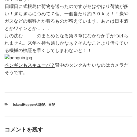
日曜日に式根島に荷物を送ったのですが冬はやはり荷物が多
い！ぎちぎちにつめて７個、一個当たり約３０ｋｇ！！炭や
ガスなどの燃料とか着るものが増えています。あとは日本酒
とかワインとか．．．
月の沈む．．．のまとめとなる第３章になかなか手がつけら
れません。来年へ持ち越しかなぁ？そんなことより借りてい
る機械の検証を早くしてしまわないと！！
ペンギンもスキューバ？
背中のタンクみたいなのはカメラだ
そうです。
カ
IslandHopperの雑記
、
日記
テ
ゴ
リ
ー
コメントを残す