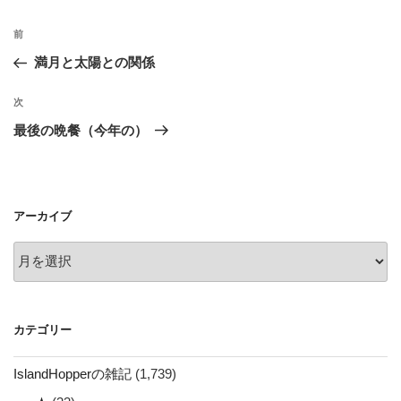
投
前
前
稿
の
満月と太陽との関係
ナ
投
ビ
稿
次
次
ゲ
の
最後の晩餐（今年の）
投
ー
稿
シ
ョ
アーカイブ
ン
ア
ー
カ
イ
カテゴリー
ブ
IslandHopperの雑記
(1,739)