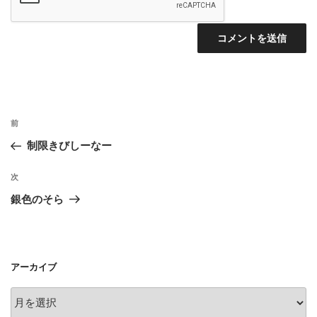
投
前
前
稿
の
制限きびしーなー
ナ
投
ビ
稿
次
次
ゲ
の
銀色のそら
投
ー
稿
シ
ョ
アーカイブ
ン
ア
ー