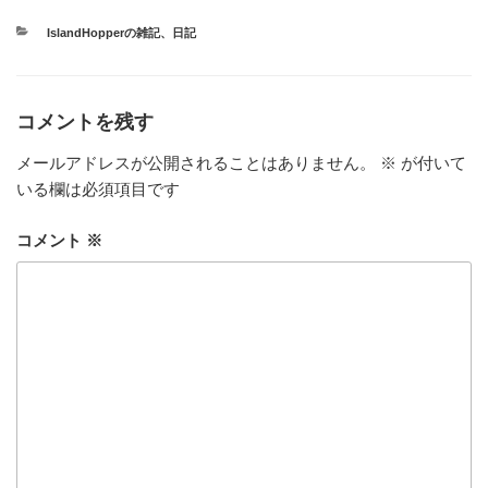
カ
IslandHopperの雑記
、
日記
テ
ゴ
リ
ー
コメントを残す
メールアドレスが公開されることはありません。
※
が付いて
いる欄は必須項目です
コメント
※