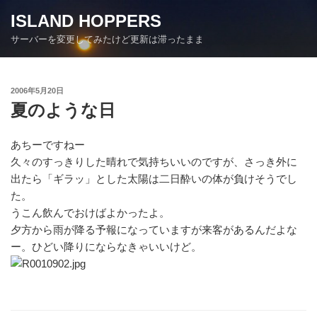
コ
ISLAND HOPPERS
ン
サーバーを変更してみたけど更新は滞ったまま
テ
ン
ツ
投
2006年5月20日
へ
稿
夏のような日
ス
日:
キ
ッ
あちーですねー
プ
久々のすっきりした晴れで気持ちいいのですが、さっき外に
出たら「ギラッ」とした太陽は二日酔いの体が負けそうでし
た。
うこん飲んでおけばよかったよ。
夕方から雨が降る予報になっていますが来客があるんだよな
ー。ひどい降りにならなきゃいいけど。