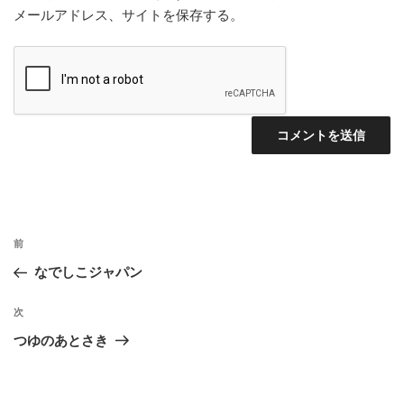
メールアドレス、サイトを保存する。
投
前
前
稿
の
なでしこジャパン
ナ
投
ビ
稿
次
次
ゲ
の
つゆのあとさき
投
ー
稿
シ