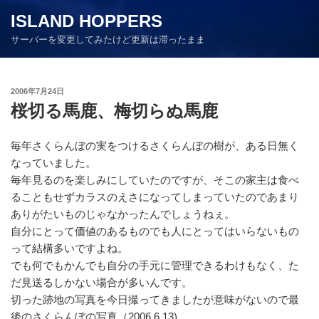
コ
ISLAND HOPPERS
ン
サーバーを変更してみたけど更新は滞ったまま
テ
ン
ツ
投
2006年7月24日
へ
稿
桜切る馬鹿、梅切らぬ馬鹿
ス
日:
キ
ッ
毎年さくらんぼの実をつけるさくらんぼの樹が、ある日無く
プ
なっていました。
毎年見るのを楽しみにしていたのですが、そこの家主は食べ
ることもせずカラスのえさになってしまっていたのであまり
ありがたいものじゃなかったんでしょうねぇ。
自分にとって価値のあるものでも人にとってはいらないもの
って結構多いですよね。
でも何でもかんでも自分の手元に管理できるわけもなく、た
だ見送るしかない場合が多いんです。
切った跡地の写真を今日撮ってきましたが意味がないので最
後のさくらんぼの写真（2006.6.13)