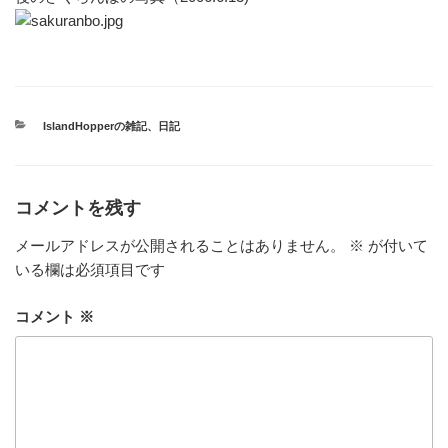
カ
IslandHopperの雑記
、
日記
テ
ゴ
リ
ー
コメントを残す
メールアドレスが公開されることはありません。
※
が付いて
いる欄は必須項目です
コメント
※