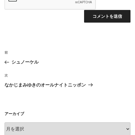
投
前
前
稿
の
シュノーケル
ナ
投
ビ
稿
次
次
ゲ
の
なかじまみゆきのオールナイトニッポン
投
ー
稿
シ
ョ
アーカイブ
ン
ア
ー