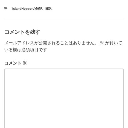
カ
IslandHopperの雑記
、
日記
テ
ゴ
リ
ー
コメントを残す
メールアドレスが公開されることはありません。
※
が付いて
いる欄は必須項目です
コメント
※