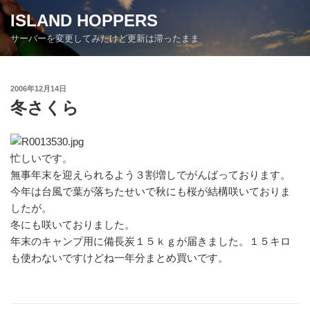
コ
ISLAND HOPPERS
ン
サーバーを変更してみたけど更新は滞ったまま
テ
ン
ツ
投
2006年12月14日
へ
稿
冬さくら
ス
日:
キ
ッ
プ
忙しいです。
無事年末を迎えられるよう３割増しでがんばっております。
今年は台風で葉が落ちたせいで秋にも桜が結構咲いておりま
したが。
冬にも咲いておりました。
年末のキャンプ用に備長炭１５ｋｇが届きました。１５キロ
も使わないですけどね一年分まとめ買いです。