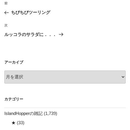
投
前
前
稿
の
ちびちびツーリング
ナ
投
ビ
稿
次
次
ゲ
の
ルッコラのサラダに．．．
投
ー
稿
シ
ョ
アーカイブ
ン
ア
ー
カ
イ
カテゴリー
ブ
IslandHopperの雑記
(1,739)
★
(33)