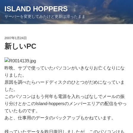
コ
ISLAND HOPPERS
ン
サーバーを変更してみたけど更新は滞ったまま
テ
ン
ツ
投
2007年1月24日
へ
稿
新しいPC
ス
日:
キ
ッ
プ
昨晩、サブで使っていたパソコンがいきなりお亡くなりにな
りました。
原因を調べたらハードディスクのひとつがだめになっていま
した。
このパソコンはもう何年も電源を入れっぱなしでメールの振
り分けとかこのIsland-hoppersのメンバーエリアの配信をやっ
ていたものです。
あと、仕事用のデータのバックアップもかねています。
残っていたデータを昨日復旧しましたが、このパソコンはも