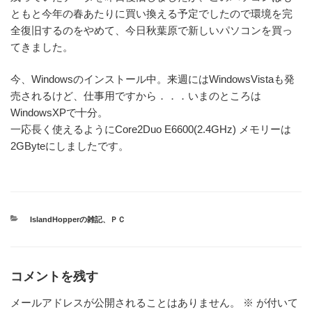
ともと今年の春あたりに買い換える予定でしたので環境を完
全復旧するのをやめて、今日秋葉原で新しいパソコンを買っ
てきました。
今、Windowsのインストール中。来週にはWindowsVistaも発
売されるけど、仕事用ですから．．．いまのところは
WindowsXPで十分。
一応長く使えるようにCore2Duo E6600(2.4GHz) メモリーは
2GByteにしましたです。
カ
IslandHopperの雑記
、
ＰＣ
テ
ゴ
リ
ー
コメントを残す
メールアドレスが公開されることはありません。
※
が付いて