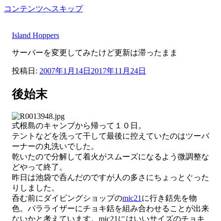
コンテンツへスキップ
Island Hoppers
サーバーを変更してみたけど更新は滞ったまま
投稿日:
2007年1月14日
2017年11月24日
後始末
式根島のキャンプから帰って１０日。
テントなどを洗って干して最後に控えていたのはツーバ
ーナーの丸洗いでした。
乾いたので分解して着火がスムーズになるよう微調整な
どやって終了。
昨日は池袋で呑んだのですが人の多さにちょっとぐった
りしました。
呑む前にダイビングショップの
mic21
に行き銛先を物
色。パラライザーにチョキ銛を組み合わせることが出来
ないかと考えています。mic21にはいいサイズのチョキ