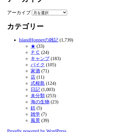
アーカイブ
カテゴリー
IslandHopperの雑記
(1,739)
★
(33)
ＰＣ
(24)
キャンプ
(183)
バイク
(105)
家酒
(71)
店
(11)
式根島
(124)
日記
(1,003)
未分類
(253)
海の生物
(23)
銛
(5)
雑学
(7)
風景
(39)
Proudly powered by WordPress