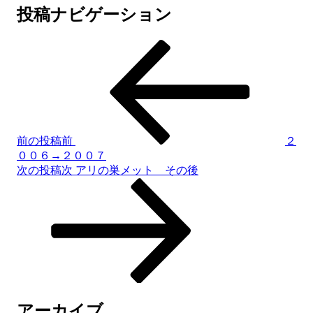
投稿ナビゲーション
前の投稿
前
２
００６→２００７
次の投稿
次
アリの巣メット その後
アーカイブ