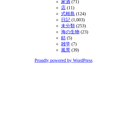
家酒
(71)
店
(11)
式根島
(124)
日記
(1,003)
未分類
(253)
海の生物
(23)
銛
(5)
雑学
(7)
風景
(39)
Proudly powered by WordPress