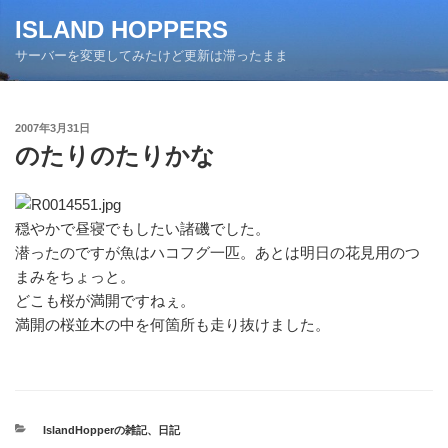
コ
ISLAND HOPPERS
ン
サーバーを変更してみたけど更新は滞ったまま
テ
ン
ツ
投
2007年3月31日
へ
稿
のたりのたりかな
ス
日:
キ
ッ
プ
穏やかで昼寝でもしたい諸磯でした。
潜ったのですが魚はハコフグ一匹。あとは明日の花見用のつ
まみをちょっと。
どこも桜が満開ですねぇ。
満開の桜並木の中を何箇所も走り抜けました。
カ
IslandHopperの雑記
、
日記
テ