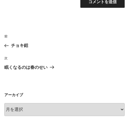
投
前
前
稿
の
チョキ銛
ナ
投
ビ
稿
次
次
ゲ
の
眠くなるのは春のせい
投
ー
稿
シ
ョ
アーカイブ
ン
ア
ー
カ
イ