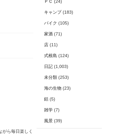
ＰＣ
(24)
キャンプ
(183)
バイク
(105)
家酒
(71)
店
(11)
式根島
(124)
日記
(1,003)
未分類
(253)
海の生物
(23)
銛
(5)
雑学
(7)
風景
(39)
ながら毎日楽しく