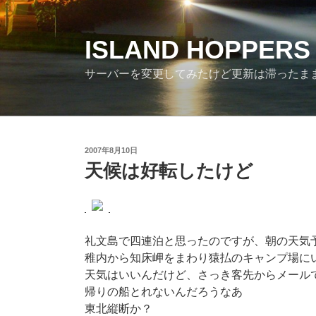
コ
ン
テ
ISLAND HOPPERS
ン
サーバーを変更してみたけど更新は滞ったま
ツ
へ
ス
キ
ッ
投
2007年8月10日
プ
稿
天候は好転したけど
日:
礼文島で四連泊と思ったのですが、朝の天気
稚内から知床岬をまわり猿払のキャンプ場に
天気はいいんだけど、さっき客先からメールで
帰りの船とれないんだろうなあ
東北縦断か？