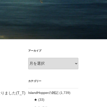
アーカイブ
ア
ー
カ
イ
ブ
カテゴリー
IslandHopperの雑記
(1,739)
ました(T_T)
★
(33)