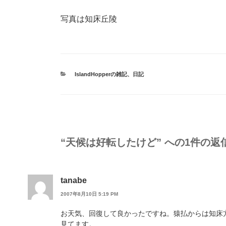
写真は知床丘陵
カ
IslandHopperの雑記
、
日記
テ
ゴ
リ
ー
“天候は好転したけど” への1件の返
tanabe
2007年8月10日 5:19 PM
お天気、回復して良かったですね。猿払からは知床
見てます。