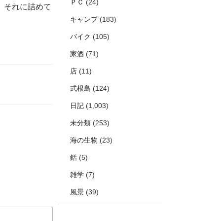
ＰＣ
(24)
、それに詰めて
キャンプ
(183)
バイク
(105)
家酒
(71)
店
(11)
式根島
(124)
日記
(1,003)
未分類
(253)
海の生物
(23)
銛
(5)
雑学
(7)
風景
(39)