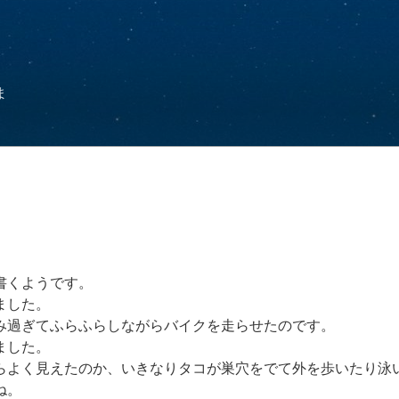
ま
書くようです。
ました。
み過ぎてふらふらしながらバイクを走らせたのです。
ました。
らよく見えたのか、いきなりタコが巣穴をでて外を歩いたり泳
ね。