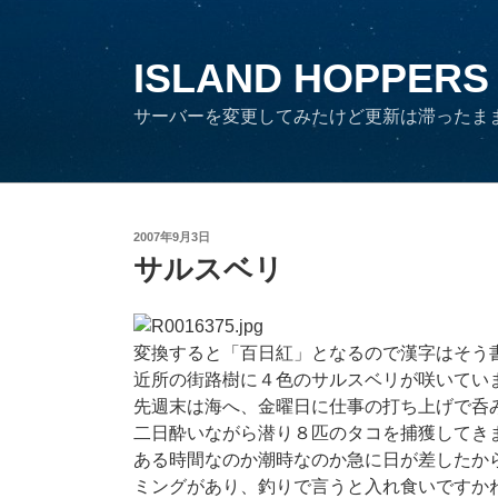
コ
ン
テ
ISLAND HOPPERS
ン
サーバーを変更してみたけど更新は滞ったま
ツ
へ
ス
キ
ッ
投
2007年9月3日
プ
稿
サルスベリ
日:
変換すると「百日紅」となるので漢字はそう
近所の街路樹に４色のサルスベリが咲いてい
先週末は海へ、金曜日に仕事の打ち上げで呑
二日酔いながら潜り８匹のタコを捕獲してき
ある時間なのか潮時なのか急に日が差したか
ミングがあり、釣りで言うと入れ食いですか