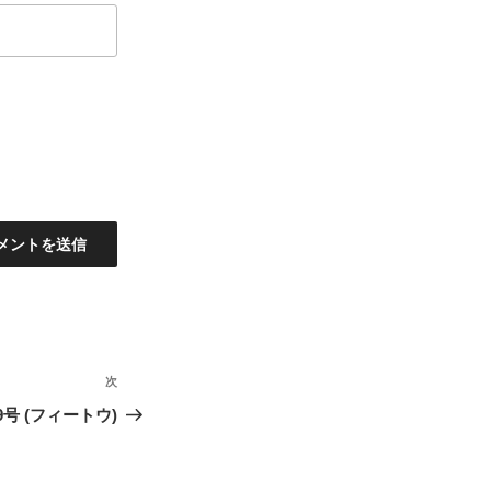
次
次
の
号 (フィートウ)
投
稿