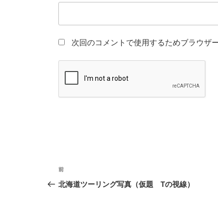
次回のコメントで使用するためブラウザ
投
前
前
稿
の
北海道ツーリング写真（仮題 Tの視線）
投
ナ
稿