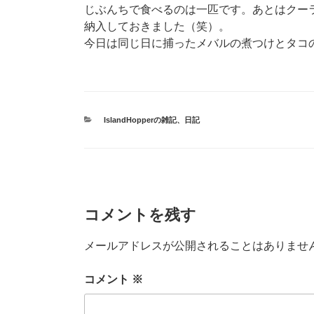
じぶんちで食べるのは一匹です。あとはクー
納入しておきました（笑）。
今日は同じ日に捕ったメバルの煮つけとタコ
カ
IslandHopperの雑記
、
日記
テ
ゴ
リ
ー
コメントを残す
メールアドレスが公開されることはありませ
コメント
※