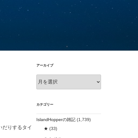
アーカイブ
ア
ー
カ
イ
ブ
カテゴリー
IslandHopperの雑記
(1,739)
いだりするタイ
★
(33)