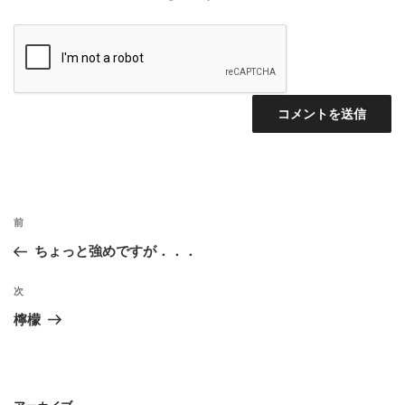
投
前
前
稿
の
ちょっと強めですが．．．
ナ
投
ビ
稿
次
次
ゲ
の
檸檬
投
ー
稿
シ
ョ