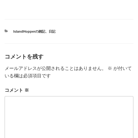
カ
IslandHopperの雑記
、
日記
テ
ゴ
リ
ー
コメントを残す
メールアドレスが公開されることはありません。
※
が付いて
いる欄は必須項目です
コメント
※