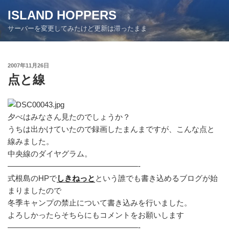
コ
ISLAND HOPPERS
ン
サーバーを変更してみたけど更新は滞ったまま
テ
ン
ツ
投
2007年11月26日
へ
稿
点と線
ス
日:
キ
ッ
プ
夕べはみなさん見たのでしょうか？
うちは出かけていたので録画したまんまですが、こんな点と
線みました。
中央線のダイヤグラム。
—————————————————-
式根島のHPで
しきねっと
という誰でも書き込めるブログが始
まりましたので
冬季キャンプの禁止について書き込みを行いました。
よろしかったらそちらにもコメントをお願いします
—————————————————-