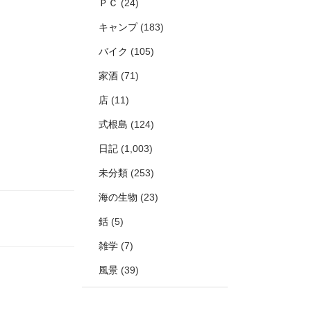
ＰＣ
(24)
キャンプ
(183)
バイク
(105)
家酒
(71)
店
(11)
式根島
(124)
日記
(1,003)
未分類
(253)
海の生物
(23)
銛
(5)
雑学
(7)
風景
(39)