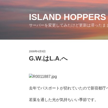
コ
ン
テ
ISLAND HOPPERS
ン
サーバーを変更してみたけど更新は滞ったま
ツ
へ
ス
キ
ッ
投
2008年4月9日
プ
稿
G.W.はL.A.へ
日:
去年でパスポートが切れていたので新宿都庁
若葉を通した光が気持ちいい季節です。