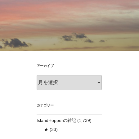
アーカイブ
ア
ー
カ
イ
ブ
カテゴリー
IslandHopperの雑記
(1,739)
★
(33)