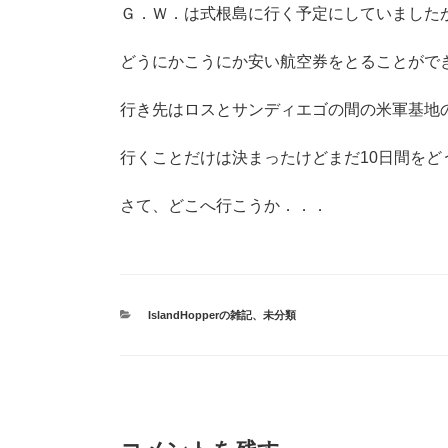
Ｇ．Ｗ．は式根島に行く予定にしていました
どうにかこうにか安い航空券をとることができ
行き先はロスとサンディエゴの間の米軍基地
行くことだけは決まったけどまだ10日間を
さて、どこへ行こうか．．．
カ
IslandHopperの雑記
、
未分類
テ
ゴ
リ
ー