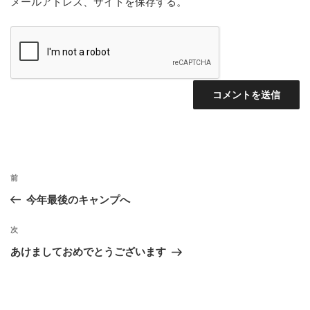
メールアドレス、サイトを保存する。
投
前
前
稿
の
今年最後のキャンプへ
ナ
投
ビ
稿
次
次
ゲ
の
あけましておめでとうございます
投
ー
稿
シ
ョ