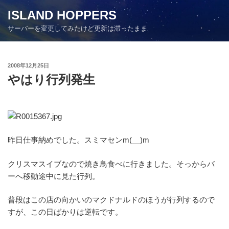
コ
ISLAND HOPPERS
ン
サーバーを変更してみたけど更新は滞ったまま
テ
ン
ツ
投
2008年12月25日
へ
稿
やはり行列発生
ス
日:
キ
ッ
プ
昨日仕事納めでした。スミマセンm(__)m
クリスマスイブなので焼き鳥食べに行きました。そっからバ
ーへ移動途中に見た行列。
普段はこの店の向かいのマクドナルドのほうが行列するので
すが、この日ばかりは逆転です。