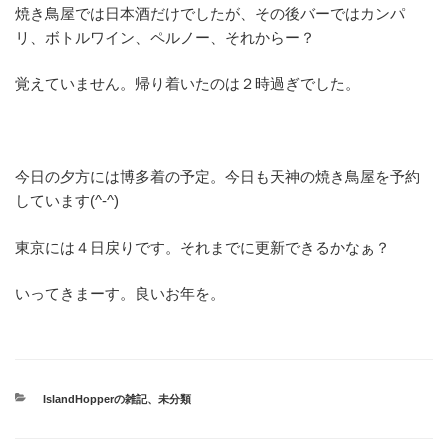
焼き鳥屋では日本酒だけでしたが、その後バーではカンパ
リ、ボトルワイン、ペルノー、それからー？
覚えていません。帰り着いたのは２時過ぎでした。
今日の夕方には博多着の予定。今日も天神の焼き鳥屋を予約
しています(^-^)
東京には４日戻りです。それまでに更新できるかなぁ？
いってきまーす。良いお年を。
カ
IslandHopperの雑記
、
未分類
テ
ゴ