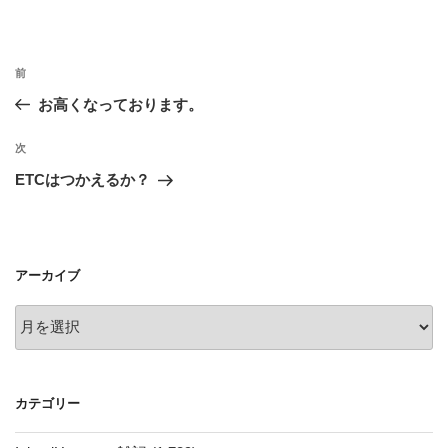
投
前
前
稿
の
お高くなっております。
ナ
投
ビ
稿
次
次
ゲ
の
ETCはつかえるか？
投
ー
稿
シ
ョ
アーカイブ
ン
ア
ー
カ
イ
カテゴリー
ブ