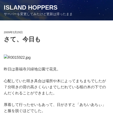
コ
ISLAND HOPPERS
ン
サーバーを変更してみたけど更新は滞ったまま
テ
ン
ツ
投
2009年3月29日
へ
稿
さて、今日も
ス
日:
キ
ッ
プ
昨日は善福寺川緑地公園で花見。
心配していた咲き具合は場所や木によってまちまちでしたが
７分咲きの背の高さくらいまでしだれている桜の木の下での
んだくれることができました。
厚着して行ったせいもあって、日がさすと「あちいあちぃ」
と服を脱ぐほどでした。