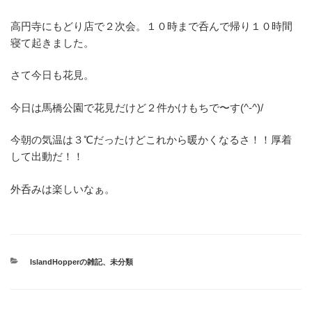
高円寺にもどり店で２次会。１０時まで呑んで帰り１０時間
寝て起きました。
さて今日も花見。
今日は馬橋公園で花見だけど２件かけもちで〜す(^-^)/
今朝の気温は３℃だったけどこれから暖かくなるさ！！厚着
して出動だ！！
外呑みは楽しいなぁ。
カ
IslandHopperの雑記
、
未分類
テ
ゴ
リ
ー