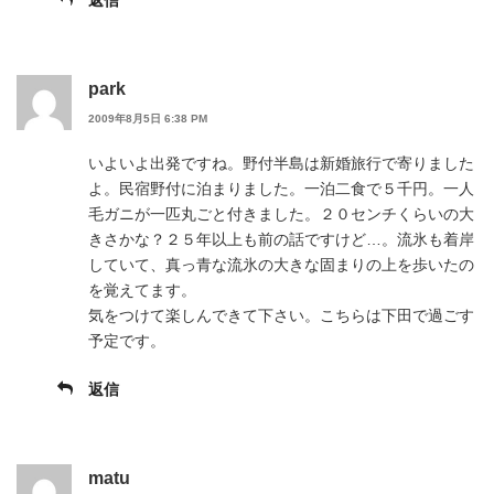
park
2009年8月5日 6:38 PM
いよいよ出発ですね。野付半島は新婚旅行で寄りました
よ。民宿野付に泊まりました。一泊二食で５千円。一人
毛ガニが一匹丸ごと付きました。２０センチくらいの大
きさかな？２５年以上も前の話ですけど…。流氷も着岸
していて、真っ青な流氷の大きな固まりの上を歩いたの
を覚えてます。
気をつけて楽しんできて下さい。こちらは下田で過ごす
予定です。
返信
matu