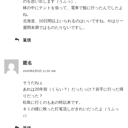
のを思い出します（うふっ）。
林の中にテントを張って、電車で観に行ったんでしたよ
ね。
北海道、10日間以上いられるのはいいですね。やはり一
週間未満ではものたりないですし。
返信
匿名
2009年8月5日 11:55 AM
そうだねぇ
あれは20年前（くらい？）だったっけ？岩手に行った帰
りだった？
松島に行くのもあの時以来です。
キミの瞳に映った灯篭流しがきれいだったよ（うふっ
♪）
返信