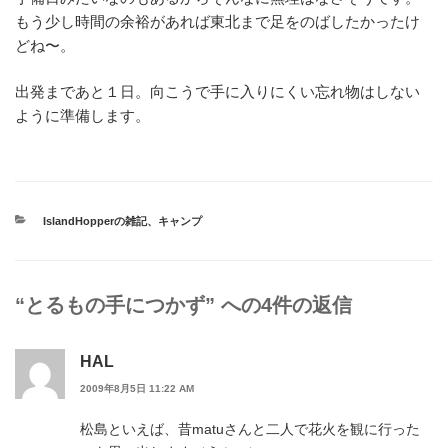
もう少し時間の余裕があれば東北まで足をのばしたかったけ
どね〜。
出発まであと１日。向こうで手に入りにくい忘れ物はしない
ように準備します。
カ
IslandHopperの雑記
、
キャンプ
テ
ゴ
リ
ー
“とるもの手につかず” への4件の返信
HAL
2009年8月5日 11:22 AM
松島といえば、昔matuさんと二人で花火を観に行った