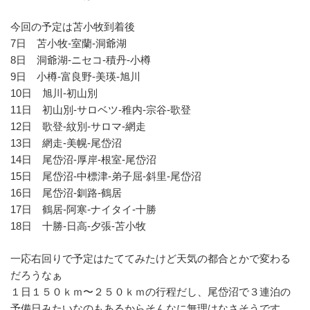
今回の予定は苫小牧到着後
7日 苫小牧-室蘭-洞爺湖
8日 洞爺湖-ニセコ-積丹-小樽
9日 小樽-富良野-美瑛-旭川
10日 旭川-初山別
11日 初山別-サロベツ-稚内-宗谷-歌登
12日 歌登-紋別-サロマ-網走
13日 網走-美幌-尾岱沼
14日 尾岱沼-厚岸-根室-尾岱沼
15日 尾岱沼-中標津-弟子屈-斜里-尾岱沼
16日 尾岱沼-釧路-鶴居
17日 鶴居-阿寒-ナイタイ-十勝
18日 十勝-日高-夕張-苫小牧
一応右回りで予定はたててみたけど天気の都合とかで変わる
だろうなぁ
１日１５０ｋｍ〜２５０ｋｍの行程だし、尾岱沼で３連泊の
予備日みたいなのもあるからそんなに無理はなさそうです。