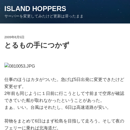
コ
ISLAND HOPPERS
ン
サーバーを変更してみたけど更新は滞ったまま
テ
ン
ツ
投
2009年8月5日
へ
稿
とるもの手につかず
ス
日:
キ
ッ
プ
仕事のほうはカタがついた。急げば5日出発に変更できたけど
変更せず。
2年前も同じように１日前に行こうとして寸前まで空席が確認
できていた船が取れなかったということがあった。
まぁ、いい。台風はそれたし、6日は高速道路が安い。
荷物をまとめて6日はまず松島を目指して走ろう。そして夜の
フェリーに乗れば北海道だ。