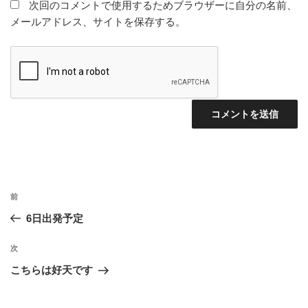
次回のコメントで使用するためブラウザーに自分の名前、
メールアドレス、サイトを保存する。
投
前
前
稿
の
6日出発予定
ナ
投
ビ
稿
次
次
ゲ
の
こちらは好天です
投
ー
稿
シ