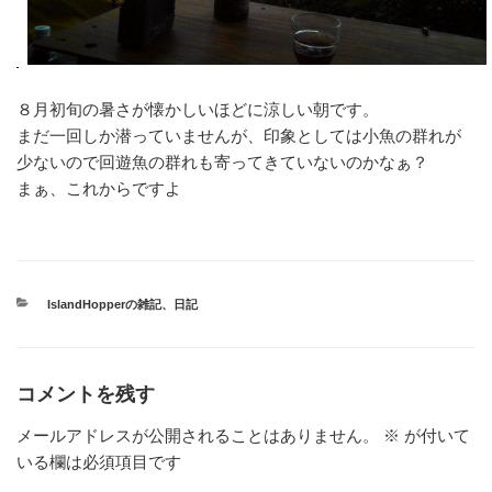
８月初旬の暑さが懐かしいほどに涼しい朝です。
まだ一回しか潜っていませんが、印象としては小魚の群れが
少ないので回遊魚の群れも寄ってきていないのかなぁ？
まぁ、これからですよ
カ
IslandHopperの雑記
、
日記
テ
ゴ
リ
ー
コメントを残す
メールアドレスが公開されることはありません。
※
が付いて
いる欄は必須項目です