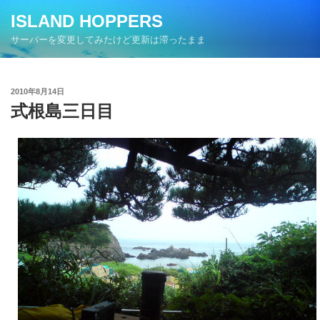
コ
ISLAND HOPPERS
ン
サーバーを変更してみたけど更新は滞ったまま
テ
ン
ツ
投
2010年8月14日
へ
稿
式根島三日目
ス
日:
キ
ッ
プ