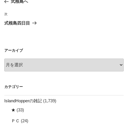
式根島へ
ナ
投
ビ
稿
次
次
ゲ
の
式根島四日目
投
ー
稿
シ
ョ
アーカイブ
ン
ア
ー
カ
イ
カテゴリー
ブ
IslandHopperの雑記
(1,739)
★
(33)
ＰＣ
(24)