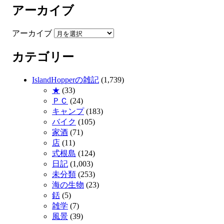
アーカイブ
アーカイブ
カテゴリー
IslandHopperの雑記
(1,739)
★
(33)
ＰＣ
(24)
キャンプ
(183)
バイク
(105)
家酒
(71)
店
(11)
式根島
(124)
日記
(1,003)
未分類
(253)
海の生物
(23)
銛
(5)
雑学
(7)
風景
(39)