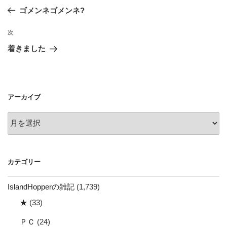
稿
の
ゴメンネゴメンネ?
ナ
投
ビ
稿
次
次
ゲ
の
着きました
投
ー
稿
シ
ョ
アーカイブ
ン
ア
ー
カ
イ
カテゴリー
ブ
IslandHopperの雑記
(1,739)
★
(33)
ＰＣ
(24)