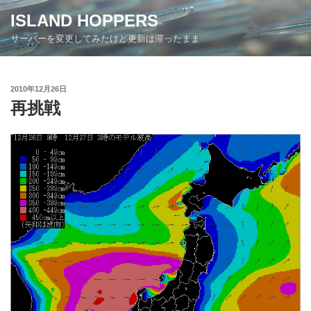
コ
ISLAND HOPPERS
ン
サーバーを変更してみたけど更新は滞ったまま
テ
ン
ツ
投
2010年12月26日
へ
稿
再挑戦
ス
日:
キ
ッ
プ