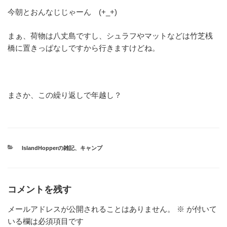
今朝とおんなじじゃーん (+_+)
まぁ、荷物は八丈島ですし、シュラフやマットなどは竹芝桟
橋に置きっぱなしですから行きますけどね。
まさか、この繰り返しで年越し？
カ
IslandHopperの雑記
、
キャンプ
テ
ゴ
リ
ー
コメントを残す
メールアドレスが公開されることはありません。
※
が付いて
いる欄は必須項目です