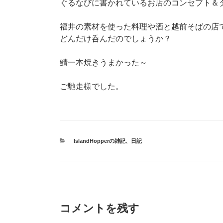
ぐるなびに書かれているお店のコンセプト＆
福井の素材を使った料理や酒と越前そばの店
どんだけ呑んだのでしょうか？
鯖一本焼きうまかった～
ご馳走様でした。
カ
IslandHopperの雑記
、
日記
テ
ゴ
リ
ー
コメントを残す