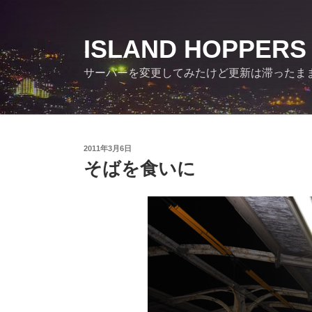
コ
ン
テ
ISLAND HOPPERS
ン
サーバーを変更してみたけど更新は滞ったま
ツ
へ
ス
キ
ッ
投
2011年3月6日
プ
稿
そばを食いに
日: