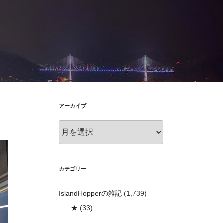
アーカイブ
ア
ー
カ
イ
ブ
カテゴリー
IslandHopperの雑記
(1,739)
★
(33)