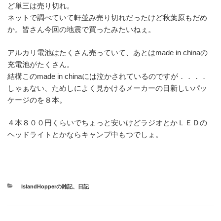
ど単三は売り切れ。
ネットで調べていて軒並み売り切れだったけど秋葉原もだめ
か。皆さん今回の地震で買ったみたいねぇ。
アルカリ電池はたくさん売っていて、あとはmade in chinaの
充電池がたくさん。
結構このmade in chinaには泣かされているのですが．．．．
しゃぁない、ためしによく見かけるメーカーの目新しいパッ
ケージのを８本。
４本８００円くらいでちょっと安いけどラジオとかＬＥＤの
ヘッドライトとかならキャンプ中もつでしょ。
カ
IslandHopperの雑記
、
日記
テ
ゴ
リ