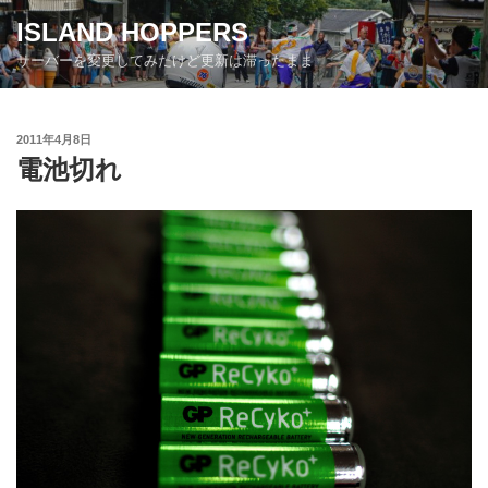
コ
ISLAND HOPPERS
ン
サーバーを変更してみたけど更新は滞ったまま
テ
ン
ツ
投
2011年4月8日
へ
稿
電池切れ
ス
日:
キ
ッ
プ