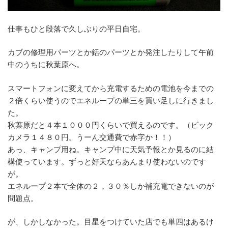
仕事もひと段落で久しぶりの平日自宅。
カブの修理用パーツとか銛のパーツとか発注したりして午前
中のうちに秋葉原へ。
スマートフォンに変えてから充電するための電池を今までの
２倍くらい使うのでエネループの単三を買い足しに行きまし
た。
秋葉原だと４本１０００円くらいで買えるのです。（ビック
カメラ１４８０円。うーん交通費で赤字か！！）
あっ、キャンプ用ね。キャンプ中に天気予報とか見るのに結
構使っています。ずっと好天ならあんまり使わないのです
が。
エネループ２本で全体の２，３０％しか補充電できないのが
問題点。
が、しかしなかった。目星をつけていた店でも単四はあるけ