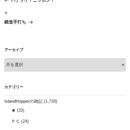
ハナサケ！ニッポン！
ナ
投
ビ
稿
次
次
ゲ
の
鍛造手打ち
投
ー
稿
シ
ョ
アーカイブ
ン
ア
ー
カ
イ
カテゴリー
ブ
IslandHopperの雑記
(1,739)
★
(33)
ＰＣ
(24)