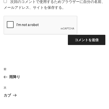
次回のコメントで使用するためブラウザーに自分の名前、
メールアドレス、サイトを保存する。
投
前
前
稿
の
雨降り
ナ
投
ビ
稿
次
次
ゲ
の
カブ
投
ー
稿
シ