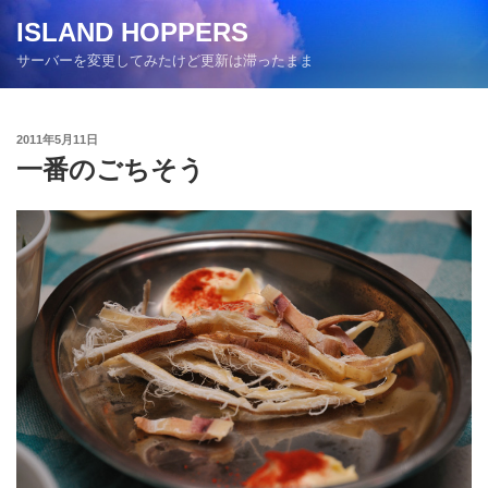
コ
ISLAND HOPPERS
ン
サーバーを変更してみたけど更新は滞ったまま
テ
ン
ツ
投
2011年5月11日
へ
稿
一番のごちそう
ス
日:
キ
ッ
プ