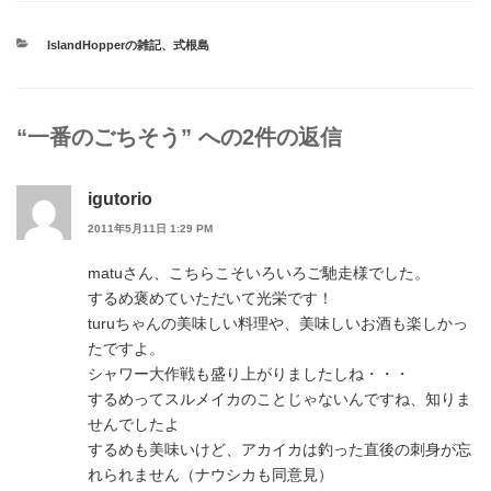
カ
IslandHopperの雑記
、
式根島
テ
ゴ
リ
ー
“一番のごちそう” への2件の返信
igutorio
2011年5月11日 1:29 PM
matuさん、こちらこそいろいろご馳走様でした。
するめ褒めていただいて光栄です！
turuちゃんの美味しい料理や、美味しいお酒も楽しかっ
たですよ。
シャワー大作戦も盛り上がりましたしね・・・
するめってスルメイカのことじゃないんですね、知りま
せんでしたよ
するめも美味いけど、アカイカは釣った直後の刺身が忘
れられません（ナウシカも同意見）