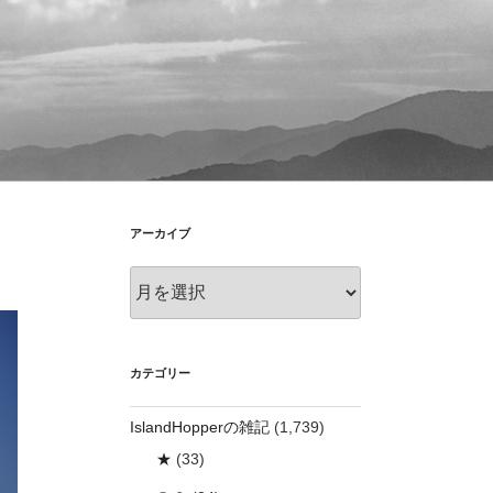
アーカイブ
ア
ー
カ
イ
ブ
カテゴリー
IslandHopperの雑記
(1,739)
★
(33)