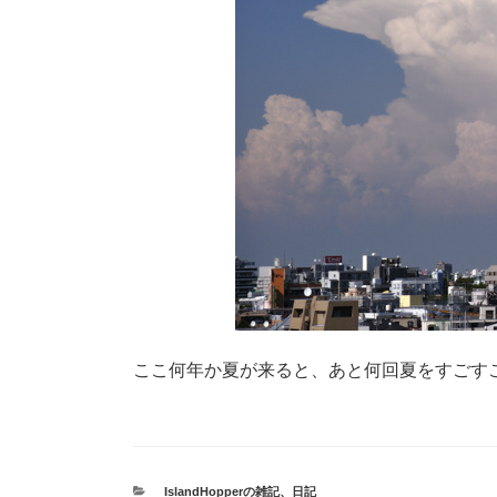
ここ何年か夏が来ると、あと何回夏をすごす
カ
IslandHopperの雑記
、
日記