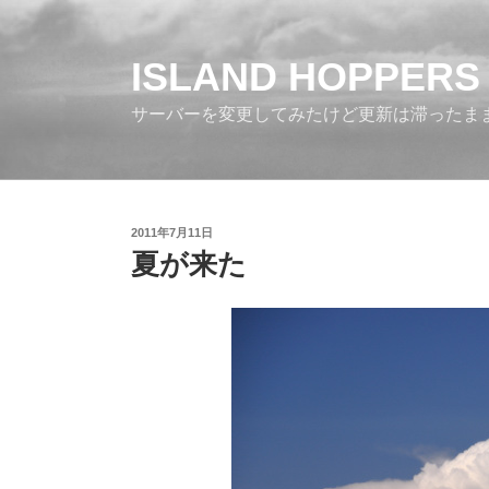
コ
ン
テ
ISLAND HOPPERS
ン
サーバーを変更してみたけど更新は滞ったま
ツ
へ
ス
キ
ッ
投
2011年7月11日
プ
稿
夏が来た
日: