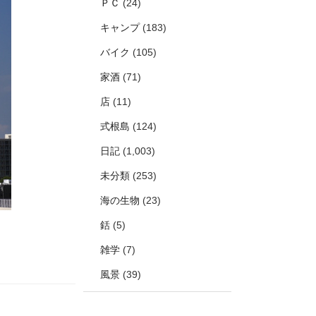
ＰＣ
(24)
キャンプ
(183)
バイク
(105)
家酒
(71)
店
(11)
式根島
(124)
日記
(1,003)
未分類
(253)
海の生物
(23)
銛
(5)
雑学
(7)
風景
(39)