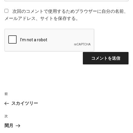
次回のコメントで使用するためブラウザーに自分の名前、
メールアドレス、サイトを保存する。
投
前
前
稿
の
スカイツリー
ナ
投
ビ
稿
次
次
ゲ
の
閏月
投
ー