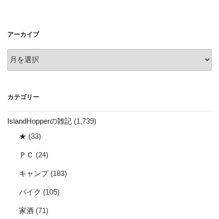
稿
シ
ョ
アーカイブ
ン
ア
ー
カ
イ
カテゴリー
ブ
IslandHopperの雑記
(1,739)
★
(33)
ＰＣ
(24)
キャンプ
(183)
バイク
(105)
家酒
(71)