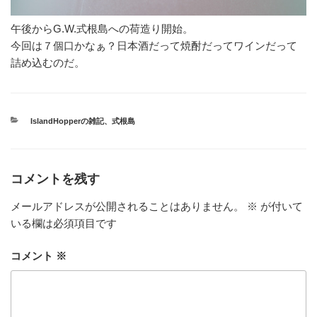
午後からG.W.式根島への荷造り開始。
今回は７個口かなぁ？日本酒だって焼酎だってワインだって
詰め込むのだ。
カ
IslandHopperの雑記
、
式根島
テ
ゴ
リ
ー
コメントを残す
メールアドレスが公開されることはありません。
※
が付いて
いる欄は必須項目です
コメント
※