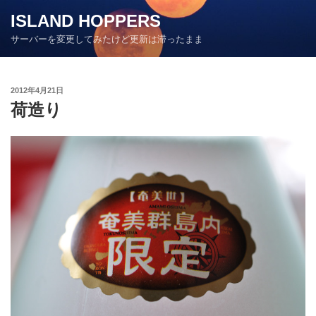
コ
ISLAND HOPPERS
ン
サーバーを変更してみたけど更新は滞ったまま
テ
ン
ツ
投
2012年4月21日
へ
稿
荷造り
ス
日:
キ
ッ
プ