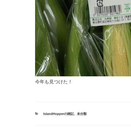
今年も見つけた！
カ
IslandHopperの雑記
、
未分類
テ
ゴ
リ