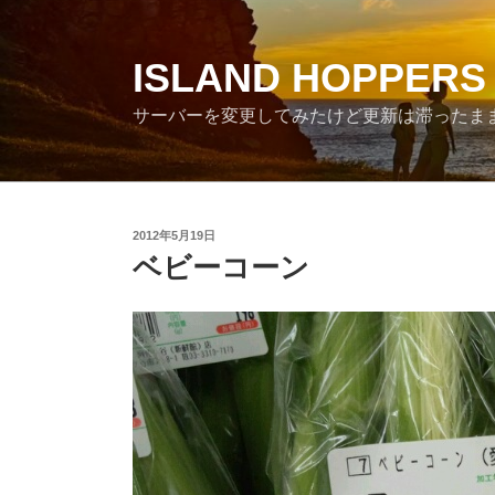
コ
ン
テ
ISLAND HOPPERS
ン
サーバーを変更してみたけど更新は滞ったま
ツ
へ
ス
キ
ッ
投
2012年5月19日
プ
稿
ベビーコーン
日: