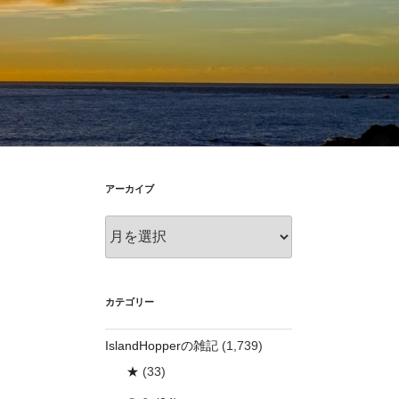
アーカイブ
ア
ー
カ
イ
ブ
カテゴリー
IslandHopperの雑記
(1,739)
★
(33)