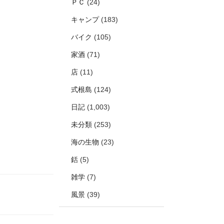
ＰＣ
(24)
キャンプ
(183)
バイク
(105)
家酒
(71)
店
(11)
式根島
(124)
日記
(1,003)
未分類
(253)
海の生物
(23)
銛
(5)
雑学
(7)
風景
(39)