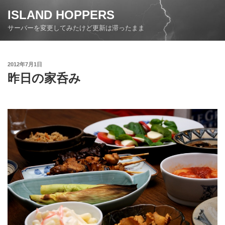
コ
ISLAND HOPPERS
ン
サーバーを変更してみたけど更新は滞ったまま
テ
ン
ツ
投
2012年7月1日
へ
稿
昨日の家呑み
ス
日:
キ
ッ
プ