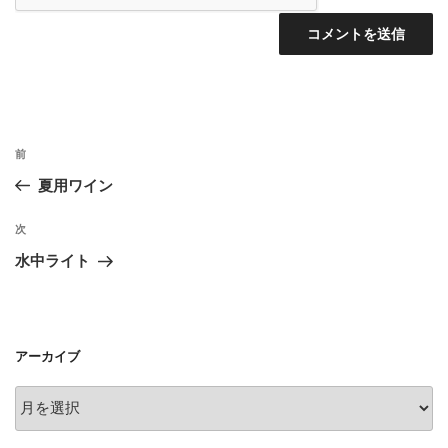
投
前
前
稿
の
夏用ワイン
ナ
投
ビ
稿
次
次
ゲ
の
水中ライト
投
ー
稿
シ
ョ
アーカイブ
ン
ア
ー
カ