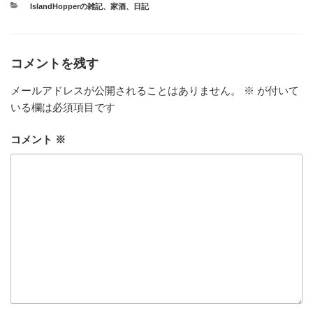
カ
IslandHopperの雑記
、
家酒
、
日記
テ
ゴ
リ
ー
コメントを残す
メールアドレスが公開されることはありません。
※
が付いて
いる欄は必須項目です
コメント
※