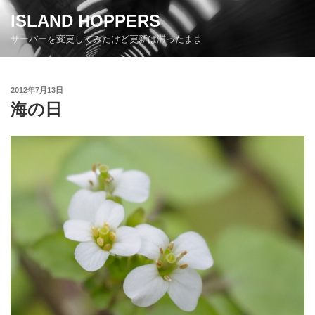
コ
ISLAND HOPPERS
ン
サーバーを変更してみたけど更新は滞ったまま
テ
ン
ツ
投
2012年7月13日
へ
稿
海の日
ス
日:
キ
ッ
プ