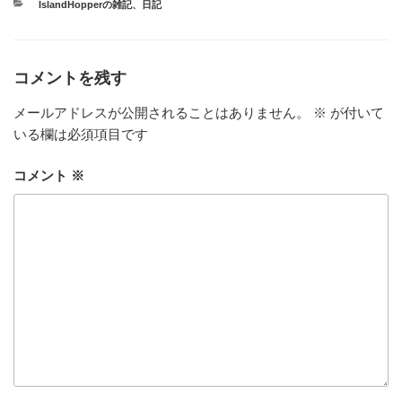
カ
IslandHopperの雑記
、
日記
テ
ゴ
リ
ー
コメントを残す
メールアドレスが公開されることはありません。
※
が付いて
いる欄は必須項目です
コメント
※