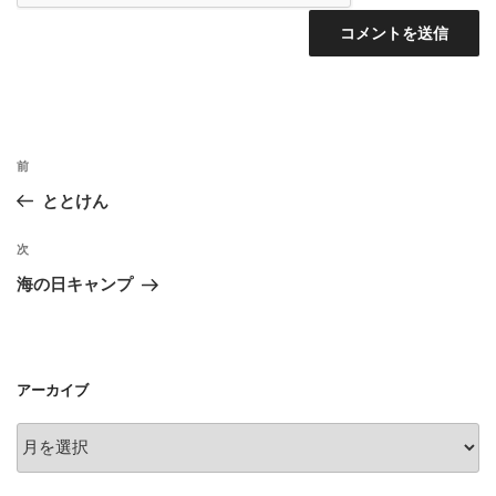
投
前
前
稿
の
ととけん
ナ
投
ビ
稿
次
次
ゲ
の
海の日キャンプ
投
ー
稿
シ
ョ
アーカイブ
ン
ア
ー
カ