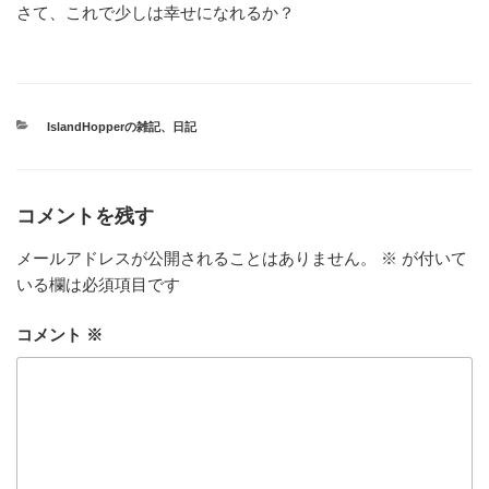
さて、これで少しは幸せになれるか？
カ
IslandHopperの雑記
、
日記
テ
ゴ
リ
ー
コメントを残す
メールアドレスが公開されることはありません。
※
が付いて
いる欄は必須項目です
コメント
※