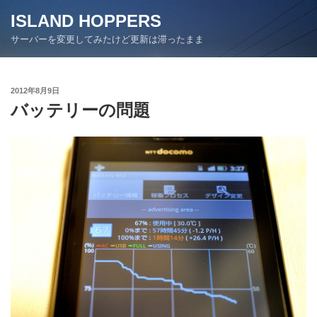
コ
ISLAND HOPPERS
ン
サーバーを変更してみたけど更新は滞ったまま
テ
ン
ツ
投
2012年8月9日
へ
稿
バッテリーの問題
ス
日:
キ
ッ
プ