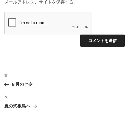
メールアドレス、サイトを保存する。
投
前
前
稿
の
８月の七夕
ナ
投
ビ
稿
次
次
ゲ
の
夏の式根島へ
投
ー
稿
シ
ョ