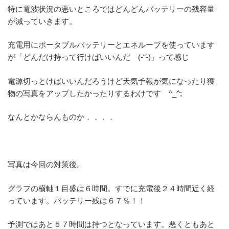
特に電波状況の悪いところではどんどんバッテリーの残容量
が減っていきます。
充電用にポータブルバッテリーとエネループを使っています
が「どんだけ持って行けばいいんだ (-“-)」って感じ
電源切っとけばいいんだろうけど天気予報が気になったり獲
物の写真をアップしたかったりするわけです ^_^;
なんとかならんものか．．．．
写真は今回の対策後。
グラフの横軸１目盛は６時間。すでに充電後２４時間近く経
っています。バッテリー残は６７％！！
予測ではあと５７時間は持つとなっています。悪くともあと