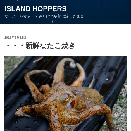
コ
ISLAND HOPPERS
ン
サーバーを変更してみたけど更新は滞ったまま
テ
ン
ツ
投
2012年9月12日
へ
稿
・・・新鮮なたこ焼き
ス
日:
キ
ッ
プ