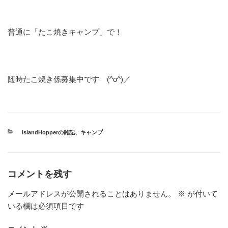
普通に「たこ焼きキャンプ」で！
随時たこ焼き係募集中です (^o^)／
カ
IslandHopperの雑記
、
キャンプ
テ
ゴ
リ
ー
コメントを残す
メールアドレスが公開されることはありません。
※
が付いて
いる欄は必須項目です