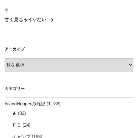
ナ
投
ビ
稿
次
次
ゲ
の
甘く見ちゃイケない
投
ー
稿
シ
ョ
アーカイブ
ン
ア
ー
カ
イ
カテゴリー
ブ
IslandHopperの雑記
(1,739)
★
(33)
ＰＣ
(24)
キャンプ
(183)