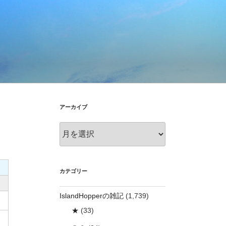
アーカイブ
ア
ー
カ
イ
ブ
カテゴリー
IslandHopperの雑記
(1,739)
★
(33)