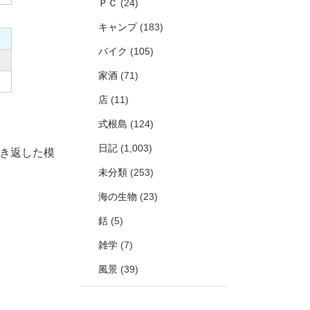
ＰＣ
(24)
キャンプ
(183)
バイク
(105)
家酒
(71)
店
(11)
式根島
(124)
日記
(1,003)
き返した模
未分類
(253)
海の生物
(23)
銛
(5)
雑学
(7)
風景
(39)