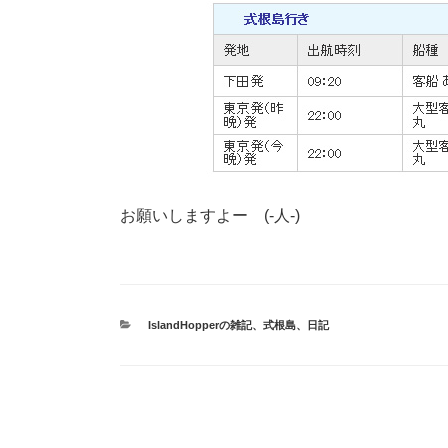
お願いしますよー (-人-)
カ
IslandHopperの雑記
、
式根島
、
日記
テ
ゴ
リ
ー