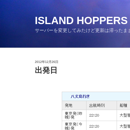
コ
ン
テ
ISLAND HOPPERS
ン
サーバーを変更してみたけど更新は滞ったま
ツ
へ
ス
キ
ッ
投
2012年12月26日
プ
稿
出発日
日: