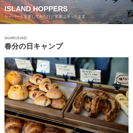
コ
ISLAND HOPPERS
ン
サーバーを変更してみたけど更新は滞ったまま
テ
ン
ツ
投
2014年3月24日
へ
稿
春分の日キャンプ
ス
日:
キ
ッ
プ