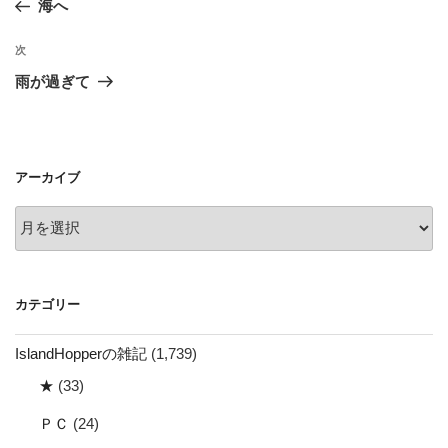
海へ
ナ
投
ビ
稿
次
次
ゲ
の
雨が過ぎて
投
ー
稿
シ
ョ
アーカイブ
ン
ア
ー
カ
イ
カテゴリー
ブ
IslandHopperの雑記
(1,739)
★
(33)
ＰＣ
(24)