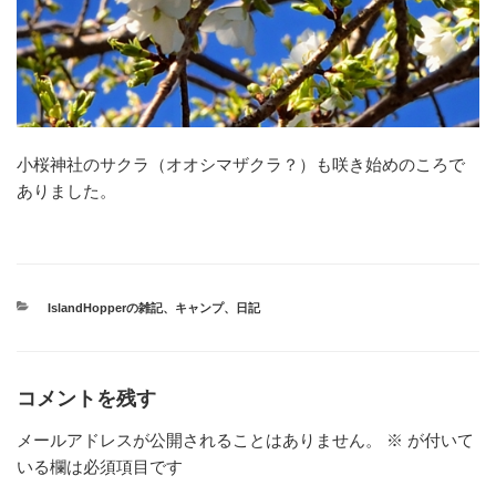
小桜神社のサクラ（オオシマザクラ？）も咲き始めのころで
ありました。
カ
IslandHopperの雑記
、
キャンプ
、
日記
テ
ゴ
リ
ー
コメントを残す
メールアドレスが公開されることはありません。
※
が付いて
いる欄は必須項目です