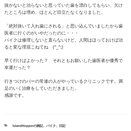
抜かないと治らないと思っていた歯を漂白してもらい、欠け
たところは埋め、ほとんど目立たなくなりました。
「絶対抜いて入れ歯にされる」と思い込んでいましたから歯
医者に行くのがいやだったのに・・・
バイクは修理しないと直らないけど、人間はほっておけば治
ると変な理屈こねてね (^_^;)
早く行けばよかった？ それともお願いした歯医者が優秀で
幸運だった？
行きつけのバーの常連の人がやっているクリニックです。満
足のいく治療をしていただきました。
感謝です。
カ
IslandHopperの雑記
、
バイク
、
日記
テ