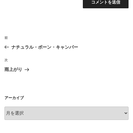
投
前
前
稿
の
ナチュラル・ボーン・キャンパー
ナ
投
ビ
稿
次
次
ゲ
の
雨上がり
投
ー
稿
シ
ョ
アーカイブ
ン
ア
ー
カ
イ