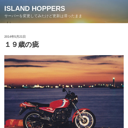
コ
ISLAND HOPPERS
ン
サーバーを変更してみたけど更新は滞ったまま
テ
ン
ツ
投
2014年5月21日
へ
稿
１９歳の疵
ス
日:
キ
ッ
プ