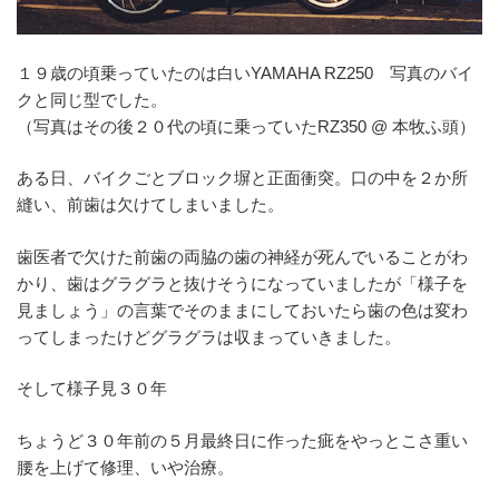
１９歳の頃乗っていたのは白いYAMAHA RZ250 写真のバイ
クと同じ型でした。
（写真はその後２０代の頃に乗っていたRZ350 @ 本牧ふ頭）
ある日、バイクごとブロック塀と正面衝突。口の中を２か所
縫い、前歯は欠けてしまいました。
歯医者で欠けた前歯の両脇の歯の神経が死んでいることがわ
かり、歯はグラグラと抜けそうになっていましたが「様子を
見ましょう」の言葉でそのままにしておいたら歯の色は変わ
ってしまったけどグラグラは収まっていきました。
そして様子見３０年
ちょうど３０年前の５月最終日に作った疵をやっとこさ重い
腰を上げて修理、いや治療。