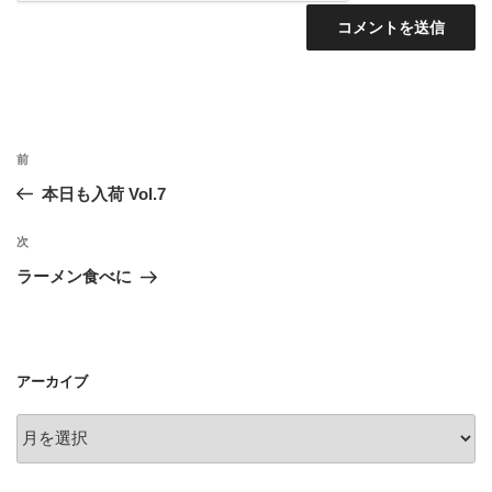
投
前
前
稿
の
本日も入荷 Vol.7
ナ
投
ビ
稿
次
次
ゲ
の
ラーメン食べに
投
ー
稿
シ
ョ
アーカイブ
ン
ア
ー
カ