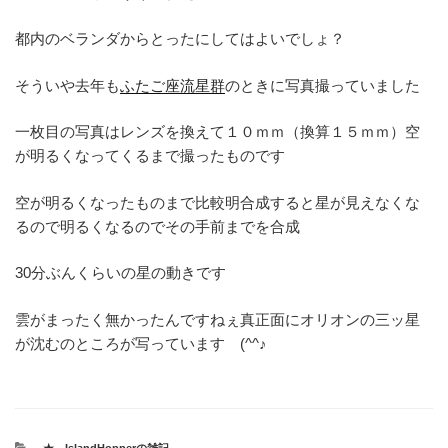
都内のベランダからとったにしてはよいでしょ？
そういや去年も
ふたご座流星群
のときに写真撮っていました
一枚目の写真はレンズを換えて１０ｍｍ（換算１５ｍｍ）空
が明るくなってくるまで撮ったものです
空が明るくなったものまで比較明合成すると星が見えなくな
るので明るくなるのでその手前までを合成
30分ぶんくらいの星の動きです
雲がまったく無かったんですねぇ真正面にオリオンの三ッ星
が沈むのところが写っています (^^♪
カ