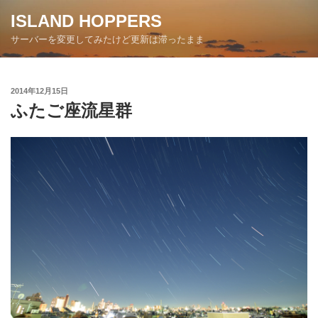
コ
ISLAND HOPPERS
ン
サーバーを変更してみたけど更新は滞ったまま
テ
ン
ツ
投
2014年12月15日
へ
稿
ふたご座流星群
ス
日:
キ
ッ
プ