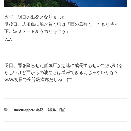
さて、明日の出発となりました
明後日、式根島に船が着く頃は「
西の風強く、くもり時々
雨、
波３メートルうねりを伴う
」
(-_-)
明日、雨を降らせた低気圧が急速に成長するせいで波が出る
らしいけど西からの波ならば着岸できるんじゃないかな？
G.W.初日で全等級満席だしね (^^)
カ
IslandHopperの雑記
、
式根島
、
日記
テ
ゴ
リ
ー