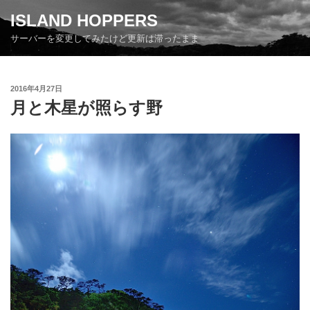
コ
ISLAND HOPPERS
ン
サーバーを変更してみたけど更新は滞ったまま
テ
ン
ツ
投
2016年4月27日
へ
稿
月と木星が照らす野
ス
日:
キ
ッ
プ