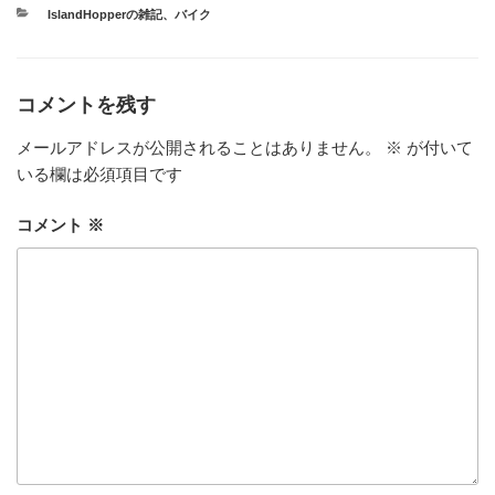
カ
IslandHopperの雑記
、
バイク
テ
ゴ
リ
ー
コメントを残す
メールアドレスが公開されることはありません。
※
が付いて
いる欄は必須項目です
コメント
※