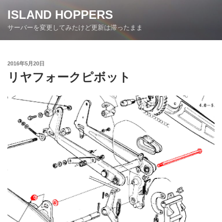
コ
ISLAND HOPPERS
ン
サーバーを変更してみたけど更新は滞ったまま
テ
ン
ツ
投
2016年5月20日
へ
稿
リヤフォークピボット
ス
日:
キ
ッ
プ