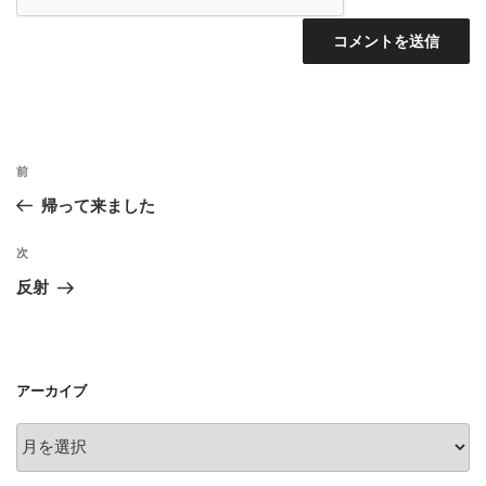
投
前
前
稿
の
帰って来ました
ナ
投
ビ
稿
次
次
ゲ
の
反射
投
ー
稿
シ
ョ
アーカイブ
ン
ア
ー