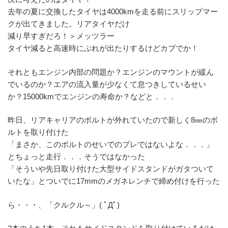
去年の夏に交換したタイヤは4000kmを走る前にスリップマー
クが出てきました。リアタイヤだけ
減り早すぎだろ！＞メッツラー
タイヤ減ると高速時にぶれが出たりするけどカブでか！
それともエンジン内部の問題か？エンジンのマウントが緩ん
でいるのか？エアの流入量が少なくて息つきしているせい
か？15000kmでエンジンの寿命か？などと．．．
昨日、リアキャリアのボルトが外れていたので新しく8㎜のボ
ルトを取り付けた
「まさか、このボルトのせいでのブレではないよな．．．」
とちょっと走行．．．そうではなかった
「そういや先日取り付けた大型サイドスタンドがガタついて
いたな」とついでに17mmのメガネレンチで締め付けを行った
ら・・・、「クルクル～」( ﾟДﾟ)