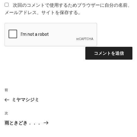
次回のコメントで使用するためブラウザーに自分の名前、
メールアドレス、サイトを保存する。
投
前
前
稿
の
ミヤマシジミ
ナ
投
ビ
稿
次
次
ゲ
の
雨ときどき．．．
投
ー
稿