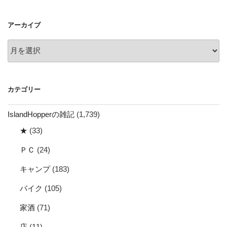
シ
ョ
アーカイブ
ン
ア
ー
カ
イ
カテゴリー
ブ
IslandHopperの雑記
(1,739)
★
(33)
ＰＣ
(24)
キャンプ
(183)
バイク
(105)
家酒
(71)
店
(11)