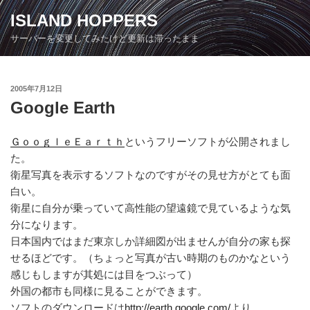
コ
ISLAND HOPPERS
ン
サーバーを変更してみたけど更新は滞ったまま
テ
ン
ツ
投
2005年7月12日
へ
稿
Google Earth
ス
日:
キ
ッ
ＧｏｏｇｌｅＥａｒｔｈ
というフリーソフトが公開されまし
プ
た。
衛星写真を表示するソフトなのですがその見せ方がとても面
白い。
衛星に自分が乗っていて高性能の望遠鏡で見ているような気
分になります。
日本国内ではまだ東京しか詳細図が出ませんが自分の家も探
せるほどです。（ちょっと写真が古い時期のものかなという
感じもしますが其処には目をつぶって）
外国の都市も同様に見ることができます。
ソフトのダウンロードは
http://earth.google.com/
より