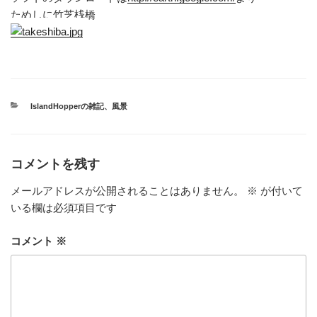
ためしに竹芝桟橋
カ
IslandHopperの雑記
、
風景
テ
ゴ
リ
ー
コメントを残す
メールアドレスが公開されることはありません。
※
が付いて
いる欄は必須項目です
コメント
※