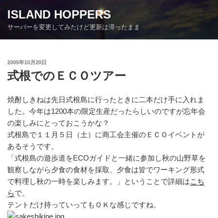
コ
ISLAND HOPPERS
ン
サーバーを変更してみたけど更新は滞ったまま
テ
ン
ツ
投
2005年10月20日
へ
稿
式根でのＥＣＯツアー
ス
日:
キ
ッ
焼酎しきねは先日式根島に行ったときに二本だけ手に入れま
プ
した。今年は1200本の限定生産だったらしいのですが忘年会
の楽しみにとっておこうかな？
式根島で１１月５日（土）に商工会主催のＥＣＯイベントが
あるそうです。
「式根島の遊歩道をECOガイドと一緒に参加し秋の山野草を
観察しながら夕食の食材を採取、夕食は皆でワーキング形式
で料理し秋の一時を楽しみます。」ということで詳細は
こち
ら
で。
テントだけ持っていってもＯＫな感じですね。