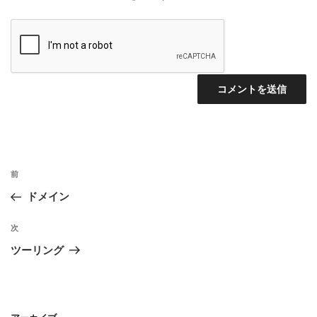
投
前
前
稿
の
ドメイン
ナ
投
ビ
稿
次
次
ゲ
の
ツーリング
投
ー
稿
シ
ョ