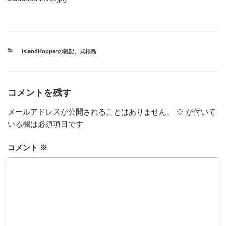
カ
IslandHopperの雑記
、
式根島
テ
ゴ
リ
ー
コメントを残す
メールアドレスが公開されることはありません。
※
が付いて
いる欄は必須項目です
コメント
※