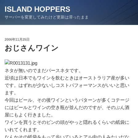
コ
ISLAND HOPPERS
ン
サーバーを変更してみたけど更新は滞ったまま
テ
ン
ツ
投
2006年11月25日
へ
稿
おじさんワイン
ス
日:
キ
ッ
プ
ネタが無いのでまだパースネタです。
近頃は日本でもワインを飲むときはオーストラリア産が多い
です。はずれが少ないしコストパフォーマンスがいいと思い
ます。
今回はビール、その後ワインというパターンが多くコテージ
にはビールとワインの空き瓶が並んだのですが、そのぶん酒
屋にもよく行きました。
ワインを買うとそのビンの頭がやっと隠れるくらいの紙袋に
いれてくれます。
なんかその紙袋をもって歩いているとアル中の人みたいだな