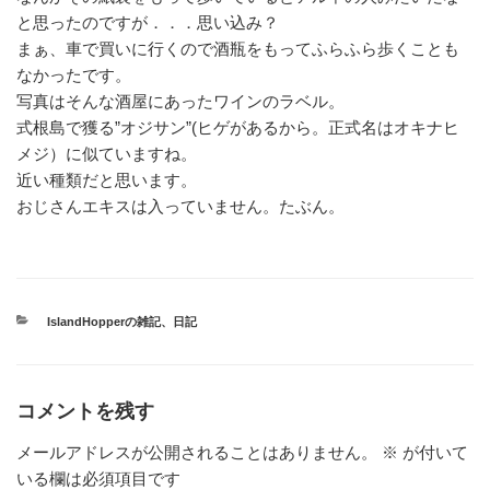
と思ったのですが．．．思い込み？
まぁ、車で買いに行くので酒瓶をもってふらふら歩くことも
なかったです。
写真はそんな酒屋にあったワインのラベル。
式根島で獲る”オジサン”(ヒゲがあるから。正式名はオキナヒ
メジ）に似ていますね。
近い種類だと思います。
おじさんエキスは入っていません。たぶん。
カ
IslandHopperの雑記
、
日記
テ
ゴ
リ
ー
コメントを残す
メールアドレスが公開されることはありません。
※
が付いて
いる欄は必須項目です