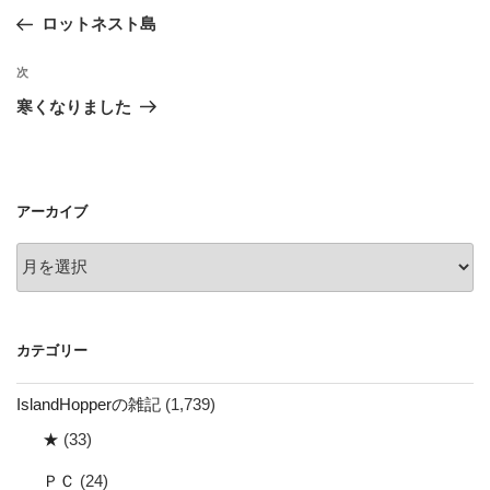
稿
の
ロットネスト島
ナ
投
ビ
稿
次
次
ゲ
の
寒くなりました
投
ー
稿
シ
ョ
アーカイブ
ン
ア
ー
カ
イ
カテゴリー
ブ
IslandHopperの雑記
(1,739)
★
(33)
ＰＣ
(24)