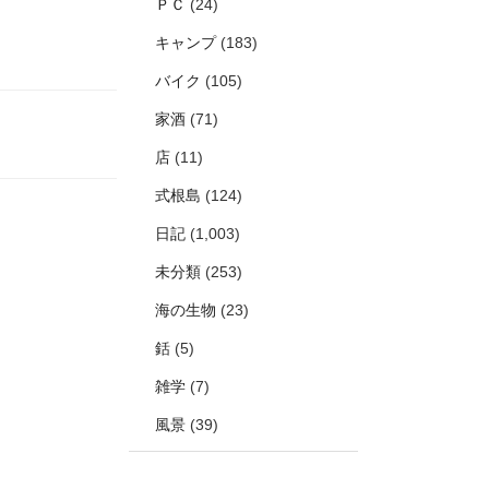
ＰＣ
(24)
キャンプ
(183)
バイク
(105)
家酒
(71)
店
(11)
式根島
(124)
日記
(1,003)
未分類
(253)
海の生物
(23)
銛
(5)
雑学
(7)
風景
(39)