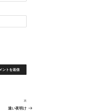
次
次
の
遠い夜明け