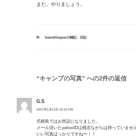
また、やりましょう。
カ
IslandHopperの雑記
、
日記
テ
ゴ
リ
ー
“キャンプの写真” への2件の返信
G.S
2007年1月11日 10:22 PM
式根島ではお世話になりました。
メール頂いたyahooIDは残念ながらは持ってい
いい写真ばっかりですね〜！！