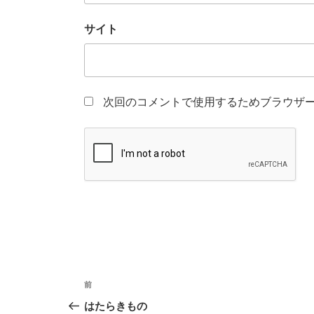
サイト
次回のコメントで使用するためブラウザ
投
前
前
稿
の
はたらきもの