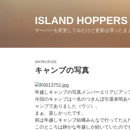
コ
ン
テ
ISLAND HOPPERS
ン
サーバーを変更してみたけど更新は滞ったま
ツ
へ
ス
キ
ッ
投
2007年1月10日
プ
稿
キャンプの写真
日:
年越しキャンプの写真メンバーエリアにアッ
今回のキャンプは一名のつきんぼ引退表明あ
ャンプでありました（ウソ）。
まぁ、楽しかったです。
前は年越しキャンプ結構みんなで行ってたん
このところは静かな年越しが続いていたので