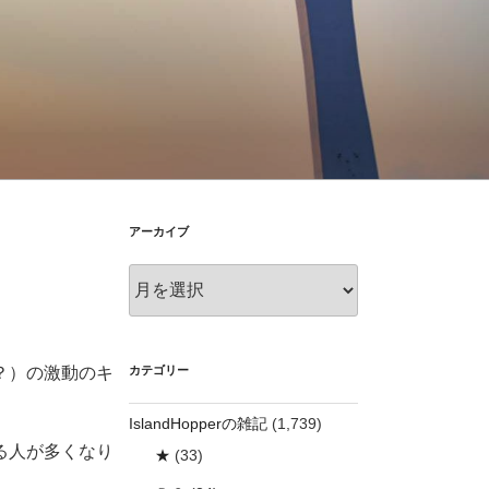
アーカイブ
ア
ー
カ
イ
ブ
カテゴリー
？）の激動のキ
IslandHopperの雑記
(1,739)
る人が多くなり
★
(33)