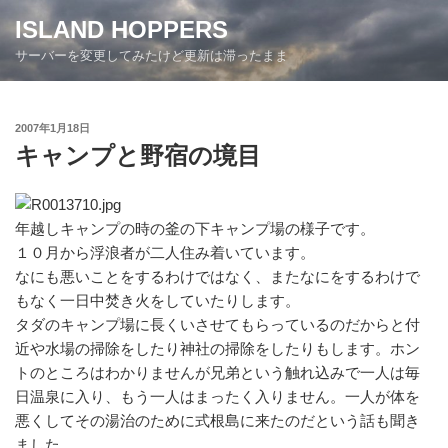
コ
ISLAND HOPPERS
ン
サーバーを変更してみたけど更新は滞ったまま
テ
ン
ツ
投
2007年1月18日
へ
稿
キャンプと野宿の境目
ス
日:
キ
ッ
プ
年越しキャンプの時の釜の下キャンプ場の様子です。
１０月から浮浪者が二人住み着いています。
なにも悪いことをするわけではなく、またなにをするわけで
もなく一日中焚き火をしていたりします。
タダのキャンプ場に長くいさせてもらっているのだからと付
近や水場の掃除をしたり神社の掃除をしたりもします。ホン
トのところはわかりませんが兄弟という触れ込みで一人は毎
日温泉に入り、もう一人はまったく入りません。一人が体を
悪くしてその湯治のために式根島に来たのだという話も聞き
ました。