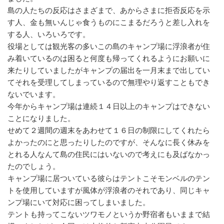
島の人たちの反応はさまざまで、あからさまに拒否反応を示
す人、金も無いんじゃ食うものにこまるだろうと差し入れを
する人、いろいろです。
役場としては観光客の多いこの島のキャンプ場に浮浪者が住
み着いているのは困ると何度も帰ってくれるようにお願いに
来たりしていましたがキャンプの届出を一月末まで出してい
てそれを受理してしまっているので無理やり返すこともでき
ないでいます。
今年からキャンプ場は連続１４日以上のキャンプはできない
ことになりました。
せめて２週間の週末をあわせて１６日の制限にしてくれたら
よかったのにと思ったりしたのですが、そんなに長く休みを
とれる人なんて島の住民にはいないので考えにも及ばなかっ
たのでしょう。
キャンプ場に居ついている彼らはテントこそモンベルのテン
トを使用していますが風体が浮浪者のそれであり、同じキャ
ンプ場にいて対応に困ってしまいました。
テントも持ってこないツワモノというか野宿者もいままで結