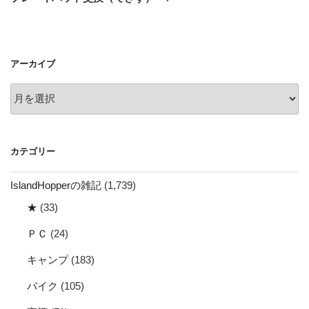
投
ー
稿
シ
ョ
アーカイブ
ン
ア
ー
カ
イ
カテゴリー
ブ
IslandHopperの雑記
(1,739)
★
(33)
ＰＣ
(24)
キャンプ
(183)
バイク
(105)