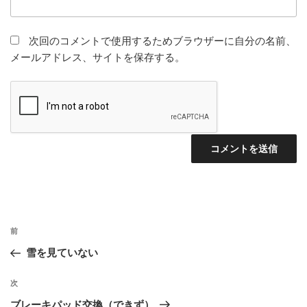
次回のコメントで使用するためブラウザーに自分の名前、
メールアドレス、サイトを保存する。
投
前
前
稿
の
雪を見ていない
ナ
投
ビ
稿
次
次
ゲ
の
ブレーキパッド交換（できず）