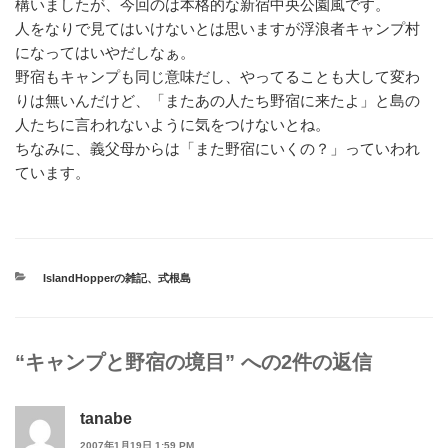
構いましたが、今回のは本格的な新宿中央公園風です。
人をなりで見てはいけないとは思いますが浮浪者キャンプ村
になってはいやだしなぁ。
野宿もキャンプも同じ意味だし、やってることも大して変わ
りは無いんだけど、「またあの人たち野宿に来たよ」と島の
人たちに言われないように気をつけないとね。
ちなみに、義父母からは「また野宿にいくの？」っていわれ
ています。
カ
IslandHopperの雑記
、
式根島
テ
ゴ
リ
ー
“キャンプと野宿の境目” への2件の返信
tanabe
2007年1月19日 1:59 PM