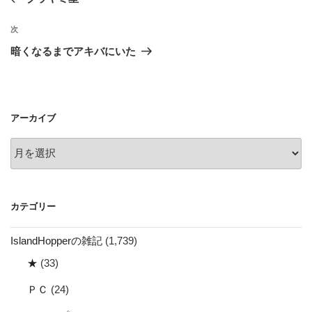
ナ
投
ビ
稿
次
次
ゲ
の
暗くなるまでアキバにいた
投
ー
稿
シ
ョ
アーカイブ
ン
ア
ー
カ
イ
カテゴリー
ブ
IslandHopperの雑記
(1,739)
★
(33)
ＰＣ
(24)