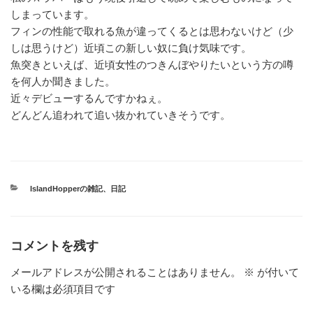
しまっています。
フィンの性能で取れる魚が違ってくるとは思わないけど（少
しは思うけど）近頃この新しい奴に負け気味です。
魚突きといえば、近頃女性のつきんぼやりたいという方の噂
を何人か聞きました。
近々デビューするんですかねぇ。
どんどん追われて追い抜かれていきそうです。
カ
IslandHopperの雑記
、
日記
テ
ゴ
リ
ー
コメントを残す
メールアドレスが公開されることはありません。
※
が付いて
いる欄は必須項目です