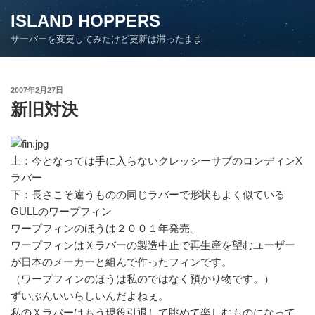
コ
ISLAND HOPPERS
ン
サーバーを変更してみたけど更新は滞ったまま
テ
ン
ツ
投
2007年2月27日
へ
稿
新旧対決
ス
日:
キ
ッ
プ
上：今となっては手に入らないクレッシーサブのロンディンX
ラバー
下：長さこそ違うものの同じラバーで形状もよく似ている
GULLのワープフィン
ワープフィンのほうは２００１年発売。
ワープフィンはＸラバーの製造中止で再生産を望むユーザー
が日本のメーカーと組んで作ったフィンです。
（ワープフィンのほうは私のではなく預かり物です。）
ずいぶんいいらしいんだよねぇ。
私のＸラバーはもう現役引退して眺めて楽しむものになって