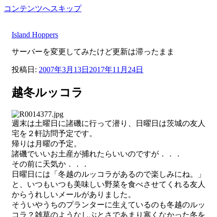
コンテンツへスキップ
Island Hoppers
サーバーを変更してみたけど更新は滞ったまま
投稿日:
2007年3月13日
2017年11月24日
越冬ルッコラ
週末は土曜日に諸磯に行って潜り、日曜日は茨城の友人
宅を２軒訪問予定です。
帰りは月曜の予定。
諸磯でいいお土産が捕れたらいいのですが．．．
その前に天気か．．．
日曜日には「冬越のルッコラがあるので楽しみにね。」
と、いつもいつも美味しい野菜を食べさせてくれる友人
からうれしいメールがありました。
そういやうちのプランターに生えているのも冬越のルッ
コラ？雑草のようなしぶとさであまり寒くなかった冬を