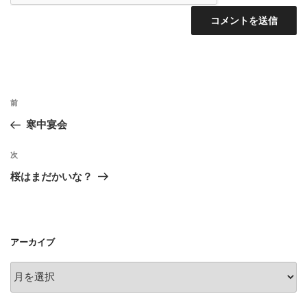
投
前
前
稿
の
寒中宴会
ナ
投
ビ
稿
次
次
ゲ
の
桜はまだかいな？
投
ー
稿
シ
ョ
アーカイブ
ン
ア
ー
カ