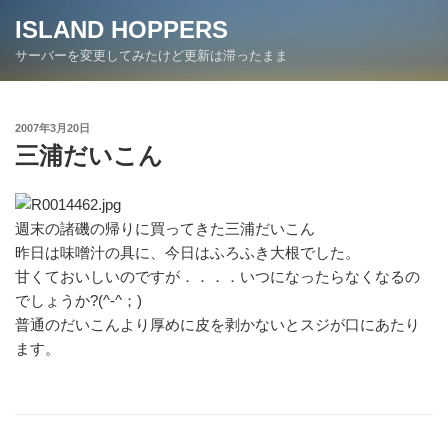
コ
ISLAND HOPPERS
ン
サーバーを変更してみたけど更新は滞ったまま
テ
ン
ツ
投
2007年3月20日
へ
稿
三浦だいこん
ス
日:
キ
ッ
プ
週末の諸磯の帰りに買ってきた三浦だいこん
昨日は味噌汁の具に、今日はふろふき大根でした。
甘くておいしいのですが．．．．いつになったらなくなるの
でしょうか?(^-^；)
普通のだいこんより厚めに皮を剥かないとスジが口にあたり
ます。