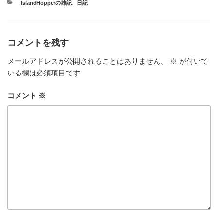
カ
IslandHopperの雑記
、
日記
テ
ゴ
リ
ー
コメントを残す
メールアドレスが公開されることはありません。
※
が付いて
いる欄は必須項目です
コメント
※