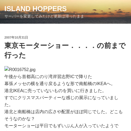
コ
ISLAND HOPPERS
ン
サーバーを変更してみたけど更新は滞ったまま
テ
ン
ツ
投
2007年10月31日
へ
稿
東京モーターショー．．．．の前まで
ス
日:
キ
行った
ッ
プ
午後から首都高にのり湾岸習志野ICで降りた
幕張メッセの横を通り戻るような形で南船橋のIKEAへ。
港北IKEAに売っていないものを買いに行きました。
すでにクリスマスパーティーな感じの展示になっていまし
た。
港北と南船橋は店内の広さや配置がほぼ同じでした。どこも
そうなのかな？
モーターショーは平日でもずいぶん人が入っていたようで