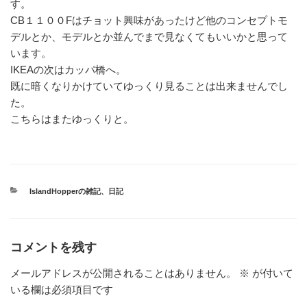
す。
CB１１００Fはチョット興味があったけど他のコンセプトモ
デルとか、モデルとか並んでまで見なくてもいいかと思って
います。
IKEAの次はカッパ橋へ。
既に暗くなりかけていてゆっくり見ることは出来ませんでし
た。
こちらはまたゆっくりと。
カ
IslandHopperの雑記
、
日記
テ
ゴ
リ
ー
コメントを残す
メールアドレスが公開されることはありません。
※
が付いて
いる欄は必須項目です