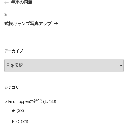
の
年末の問題
ナ
投
ビ
稿
次
次
ゲ
の
式根キャンプ写真アップ
投
ー
稿
シ
ョ
アーカイブ
ン
ア
ー
カ
イ
カテゴリー
ブ
IslandHopperの雑記
(1,739)
★
(33)
ＰＣ
(24)