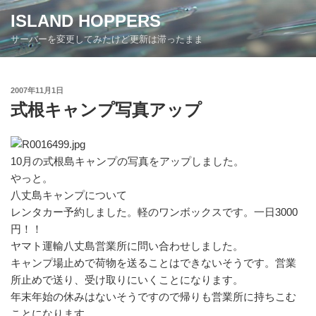
コ
ISLAND HOPPERS
ン
サーバーを変更してみたけど更新は滞ったまま
テ
ン
ツ
投
2007年11月1日
へ
稿
式根キャンプ写真アップ
ス
日:
キ
ッ
プ
10月の式根島キャンプの写真をアップしました。
やっと。
八丈島キャンプについて
レンタカー予約しました。軽のワンボックスです。一日3000
円！！
ヤマト運輸八丈島営業所に問い合わせしました。
キャンプ場止めで荷物を送ることはできないそうです。営業
所止めで送り、受け取りにいくことになります。
年末年始の休みはないそうですので帰りも営業所に持ちこむ
ことになります。