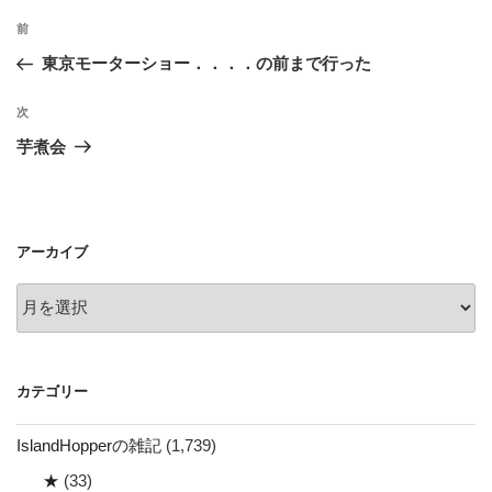
投
前
前
稿
の
東京モーターショー．．．．の前まで行った
ナ
投
ビ
稿
次
次
ゲ
の
芋煮会
投
ー
稿
シ
ョ
アーカイブ
ン
ア
ー
カ
イ
カテゴリー
ブ
IslandHopperの雑記
(1,739)
★
(33)