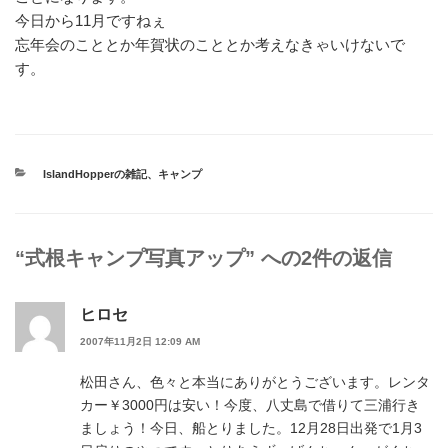
今日から11月ですねぇ
忘年会のこととか年賀状のこととか考えなきゃいけないで
す。
カ
IslandHopperの雑記
、
キャンプ
テ
ゴ
リ
ー
“式根キャンプ写真アップ” への2件の返信
ヒロセ
2007年11月2日 12:09 AM
松田さん、色々と本当にありがとうございます。レンタ
カー￥3000円は安い！今度、八丈島で借りて三浦行き
ましょう！今日、船とりました。12月28日出発で1月3