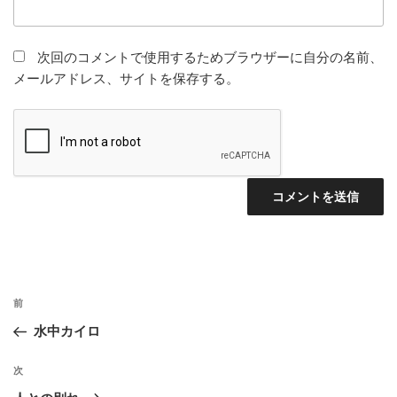
次回のコメントで使用するためブラウザーに自分の名前、
メールアドレス、サイトを保存する。
投
前
前
稿
の
水中カイロ
ナ
投
ビ
稿
次
次
ゲ
の