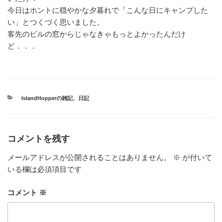
今日はホントに穏やかな夕暮れで「こんな日にキャンプした
い」とつくづく思いました。
客先のビルの窓からじゃなきゃもっとよかったんだけ
ど．．．
カ
IslandHopperの雑記
、
日記
テ
ゴ
リ
ー
コメントを残す
メールアドレスが公開されることはありません。
※
が付いて
いる欄は必須項目です
コメント
※