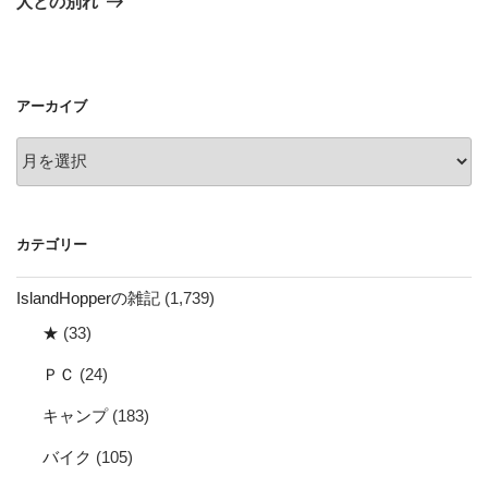
人との別れ
投
ー
稿
シ
ョ
アーカイブ
ン
ア
ー
カ
イ
カテゴリー
ブ
IslandHopperの雑記
(1,739)
★
(33)
ＰＣ
(24)
キャンプ
(183)
バイク
(105)