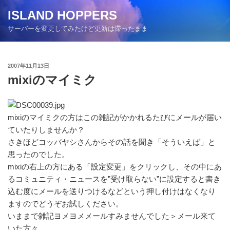
コ
ISLAND HOPPERS
ン
サーバーを変更してみたけど更新は滞ったまま
テ
ン
ツ
投
2007年11月13日
へ
稿
mixiのマイミク
ス
日:
キ
ッ
プ
mixiのマイミクの方はこの雑記がかかれるたびにメールが届い
ていたりしませんか？
さきほどコッバヤシさんからその話を聞き「そういえば」と
思ったのでした。
mixiの右上の方にある「設定変更」をクリックし、その中にあ
るコミュニティ・ニュースを”受け取らない”に設定すると書き
込む度にメールを送りつけるなどという押し付けはなくなり
ますのでどうぞお試しください。
いままで雑記ヨメヨメメールすみませんでした＞メール来て
いた方々